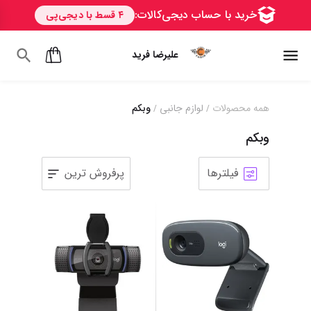
علیرضا فرید
همه محصولات
لوازم جانبی
وبکم
/
/
وبکم
فیلترها
پرفروش ترین
1
2