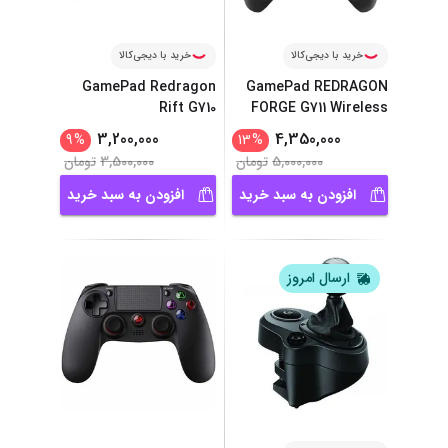
خرید با دیجی‌کالا
خرید با دیجی‌کالا
GamePad Redragon
GamePad REDRAGON
Rift G710
FORGE G711 Wireless
3,200,000
4,350,000
9
%
13
%
5,000,000
تومان
3,500,000
تومان
افزودن به سبد خرید
افزودن به سبد خرید
ارسال امروز