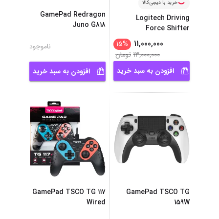
خرید با دیجی‌کالا
GamePad Redragon
Logitech Driving
Juno G818
Force Shifter
11,000,000
15
%
ناموجود
13,000,000
تومان
افزودن به سبد خرید
افزودن به سبد خرید
GamePad TSCO TG 117
GamePad TSCO TG
Wired
159W