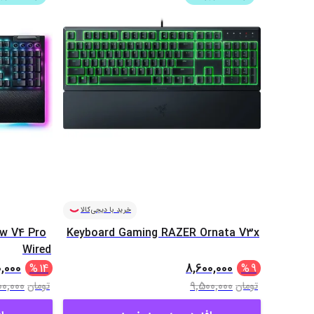
ن
خرید با دیجی‌کالا
w V4 Pro
Keyboard Gaming RAZER Ornata V3x
Wired
,000
8,600,000
%
14
%
9
0,000
9,500,000
تومان
تومان