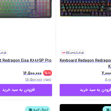
خرید با دیجی‌کالا
خرید ب
d Redragon Eisa K686SP Pro
Keyboard Redagon Redragon
K
16,500,000
7,000
%
11
18,500,000
8,0
تومان
فزودن به سبد خرید
افزودن به سبد خرید
ارسال امروز