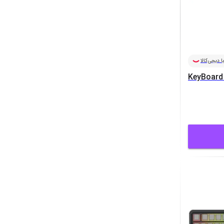
ا دیجی‌کالا
KeyBoar