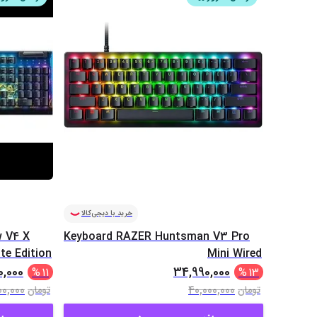
خرید با دیجی‌کالا
w V4 X
Keyboard RAZER Huntsman V3 Pro
te Edition
Mini Wired
0,000
34,990,000
%
11
%
13
00,000
40,000,000
تومان
تومان