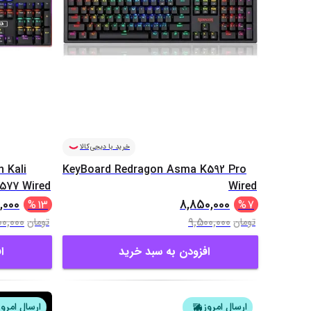
خرید با دیجی‌کالا
 Kali
KeyBoard Redragon Asma K592 Pro
577 Wired
Wired
,000
8,850,000
%
13
%
7
00,000
9,500,000
تومان
تومان
افزودن به سبد خرید
ا
ارسال امروز
ارسال امروز