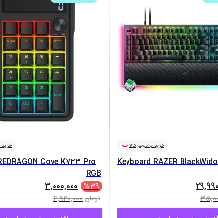
کیبورد
اس‌اس‌دی
میز گیمینگ
موس
کارت گرافیک
وبکم
منبع تغذیه (پاور)
اکسسوری
مایش همه محصولات
رم
کول پد
سی‌پی‌یو
پاوربانک
مادربرد
کابل‌ها
خرید با دیجی‌کالا
خرید ب
REDRAGON Cove K733 Pro
Keyboard RAZER BlackWido
RGB
3,000,000
29,990
%
39
4,920,000
35,00
تومان