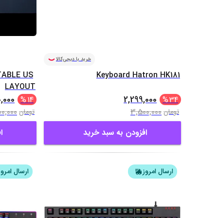
خرید با دیجی‌کالا
TABLE US
Keyboard Hatron HK181
LAYOUT
,000
2,299,000
%
14
%
34
00,000
3,500,000
تومان
تومان
افزودن به سبد خرید
ا
ارسال امروز
ارسال امروز