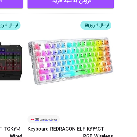
افزودن به سبد خرید
ا
ارسال امروز
ارسال امروز
خرید با دیجی‌کالا
 T-TGK301
Keyboard REDRAGON ELF K649CT-
Wired
RGB Wireless