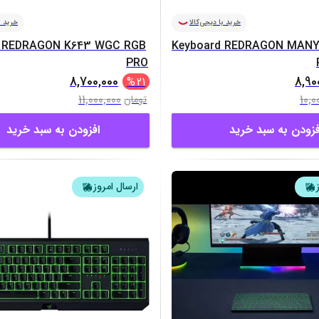
خرید با دیجی‌کالا
خرید ب
d REDRAGON K643 WGC RGB
Keyboard REDRAGON MANY
PRO
8,700,000
8,90
%
21
11,000,000
10,0
تومان
فزودن به سبد خرید
افزودن به سبد خرید
ارسال امروز