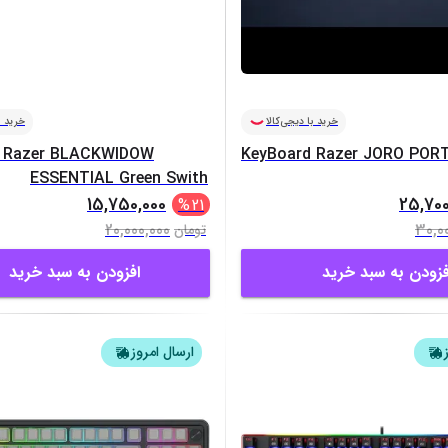
خرید با دیجی‌کالا
خرید ب
d Razer BLACKWIDOW
KeyBoard Razer JORO POR
ESSENTIAL Green Swith
15,750,000
25,700
%
21
20,000,000
30,0
تومان
فزودن به سبد خرید
افزودن به سبد خرید
ارسال امروز