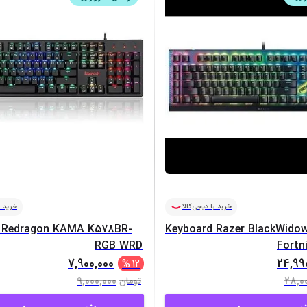
خرید با دیجی‌کالا
خرید ب
 Redragon KAMA K578BR-
Keyboard Razer BlackWido
RGB WRD
Fortni
7,900,000
24,99
%
12
9,000,000
28,0
تومان