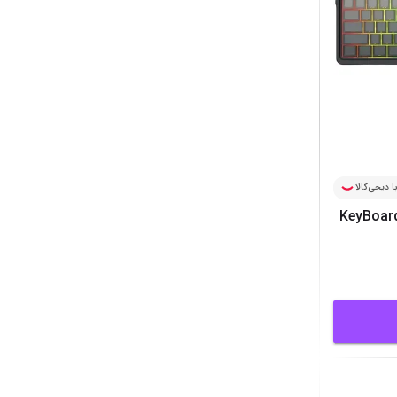
ا دیجی‌کالا
KeyBoar