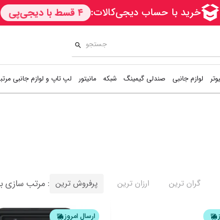
وتر
لوازم جانبی
صندلی گیمینگ
شبکه
مانیتور
لپ تاپ و لوازم جانبی مرتب
اسپیکر
اس‌اس‌دی اکسترنال
دسته بازی (گیم‌پد)
کارت شب
بیس استیشن
هارد اینترنال
کیبورد و موس (کمبو)
ccess Point
5
6
7
8
9
10
11
12
13
هدست
هارد اکسترنال
فن کیس
مودم / رو
موس پد
کیس
کوله پشتی
سوییچ شبک
مرتب سازی براساس :
گران ترین
ارزان ترین
پرفروش ترین
میکروفون
خنک کننده سی‌پی‌یو
خمیر سیلیکون
نمایش همه محصولا
ارسال امروز