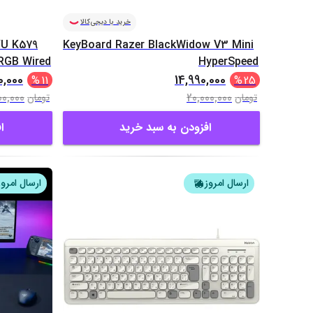
خرید با دیجی‌کالا
U K579
KeyBoard Razer BlackWidow V3 Mini
RGB Wired
HyperSpeed
0,000
14,990,000
%
11
%
25
00,000
20,000,000
تومان
تومان
افزودن به سبد خرید
ا
ارسال امروز
ارسال امروز