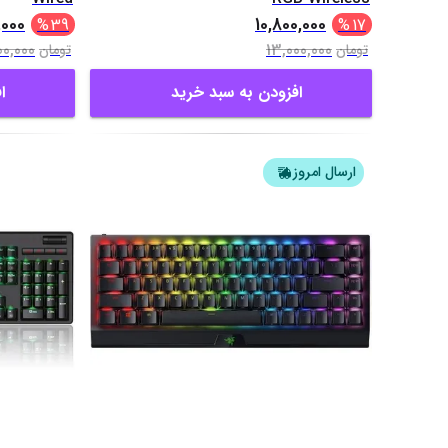
,000
10,800,000
%
39
%
17
00,000
13,000,000
تومان
تومان
افزودن به سبد خرید
ا
ارسال امروز