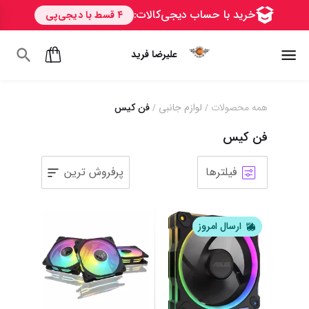
علیرضا فرید
همه محصولات
لوازم جانبی
فن کیس
/
/
فن کیس
فیلترها
پرفروش ترین
1
2
3
4
5
6
ارسال امروز