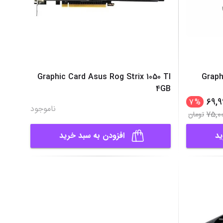
Graphic Card Asus Rog Strix 1050 TI
Graph
4GB
69,9
7
%
ناموجود
75,0
تومان
ید
افزودن به سبد خرید