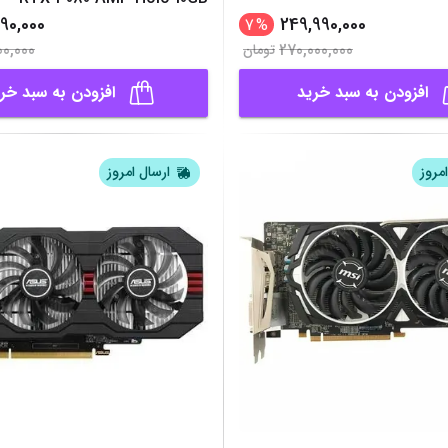
90,000
249,990,000
7
%
00,000
270,000,000
تومان
افزودن به سبد خرید
افزودن به سبد خر
مروز
ارسال امروز