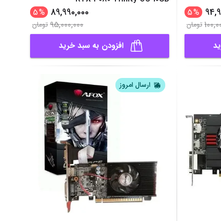
89,990,000
94,9
5
%
5
%
95,000,000
100,0
تومان
تومان
ید
افزودن به سبد خرید
ارسال امروز