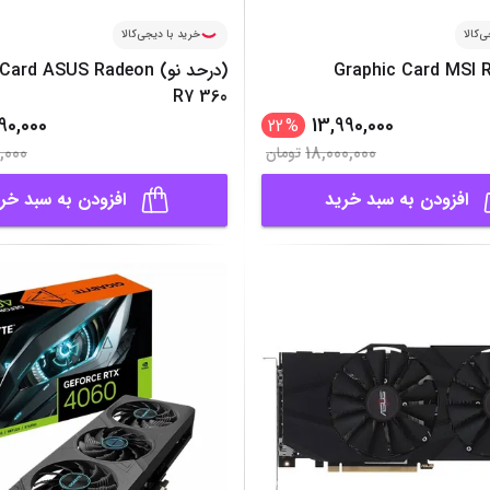
‌کالا
خرید با دیجی‌کالا
Graphic Card MSI 
(درحد نو) rd ASUS Radeon
R7 360
90,000
13,990,000
22
%
,000
18,000,000
تومان
افزودن به سبد خرید
افزودن به سبد خر