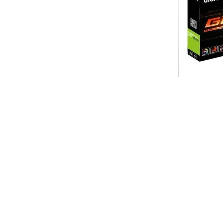
Graphic
(درحد نو) Graphic Card SAPPHIRE
NITRO+ RX 570 8GB
ناموجود
ناموجود
ید
افزودن به سبد خرید