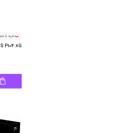
خرید با دیجی
S P104 8G