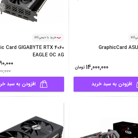
‌کالا
خرید با دیجی‌کالا
ic Card GIGABYTE RTX 4060
GraphicCard ASU
EAGLE OC 8G
90,000
14,000,000
تومان
00,000
افزودن به سبد خرید
افزودن به سبد خر