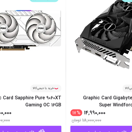
میز گیمینگ
اس
وبکم
کا
اکسسوری
منب
کول پد
رم
پاوربانک
سی‌
کابل‌ها
ماد
‌کالا
خرید با دیجی‌کالا
c Card Sapphire Pure 9060XT
Graphic Card Gigabyt
Gaming OC 16GB
Super Windfor
00,000
14,990,000
17
%
00,000
18,000,000
تومان