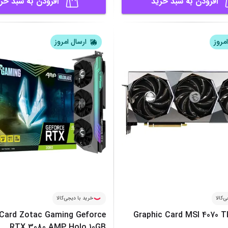
افزودن به سبد خرید
افزودن به سبد خر
مروز
ارسال امروز
‌کالا
خرید با دیجی‌کالا
 Card Zotac Gaming Geforce
Graphic Card MSI 4070 T
RTX 3080 AMP Holo 10GB