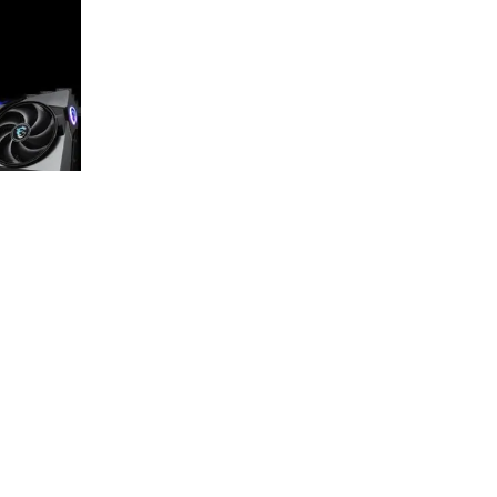
aming Trio
OC 16GB