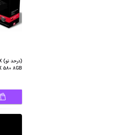
(د
X 580 8GB