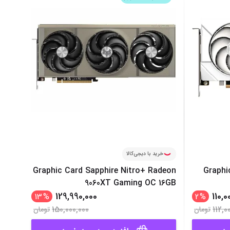
‌اس‌دی
کیبورد
رت گرافیک
موس
ع تغذیه (پاور)
نمایش همه محصولات
پی‌یو
ربرد
خرید با دیجی‌کالا
Graphic Card Sapphire Nitro+ Radeon
Graphi
9060XT Gaming OC 16GB
129,990,000
110,0
13
%
2
%
150,000,000
112,0
تومان
تومان