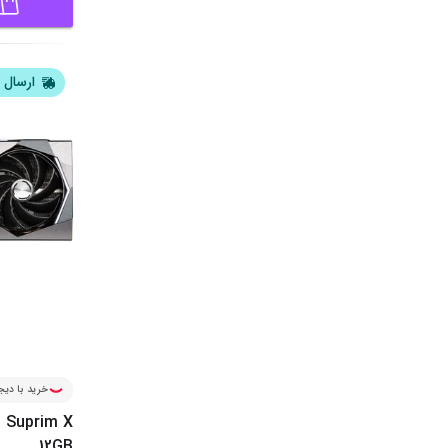
ارسال ا
خرید با دیجی
I Suprim X
12GB