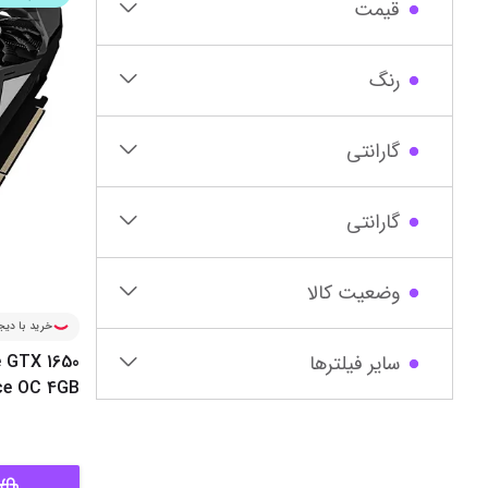
قیمت
رنگ
گارانتی
گارانتی‌
وضعیت کالا
خرید با دیجی
سایر فیلترها
e GTX 1650
ce OC 4GB