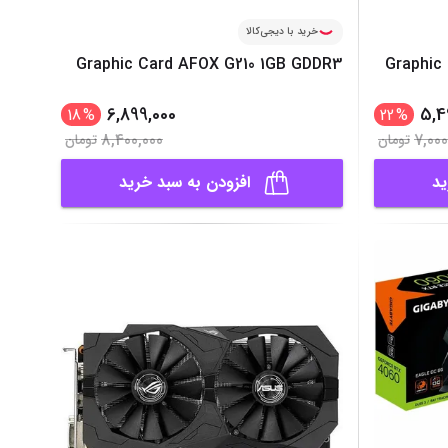
خرید با دیجی‌کالا
Graphic Ca
Graphic Card AFOX G210 1GB GDDR3
6,899,000
5,4
18
%
22
%
8,400,000
7,000
تومان
تومان
ید
افزودن به سبد خرید