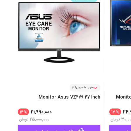
‌اس‌دی
کیبورد
رت گرافیک
موس
ع تغذیه (پاور)
نمایش همه محصولات
پی‌یو
ربرد
خرید با دیجی‌کالا
Monitor Asus VZ279 27 Inch
Monito
21,990,000
24,
12
%
17
%
25,000,000
30,00
تومان
تومان