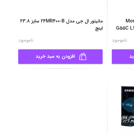
Mon
مانیتور ال جی مدل 24MR400-B سایز 23.8
G55C L
اینچ
ناموجود
ناموجود
ید
افزودن به سبد خرید