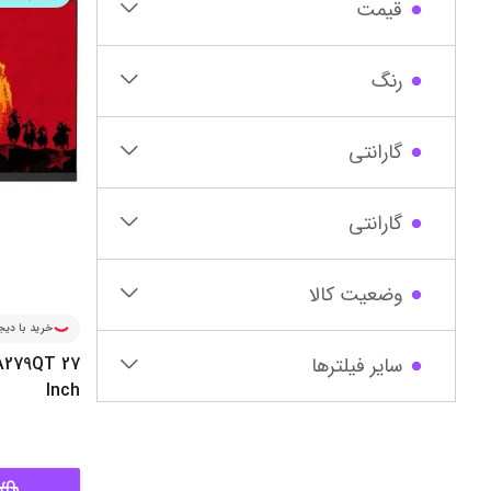
قیمت
رنگ
گارانتی
گارانتی‌
وضعیت کالا
خرید با دیجی
سایر فیلترها
A279QT 27
Inch