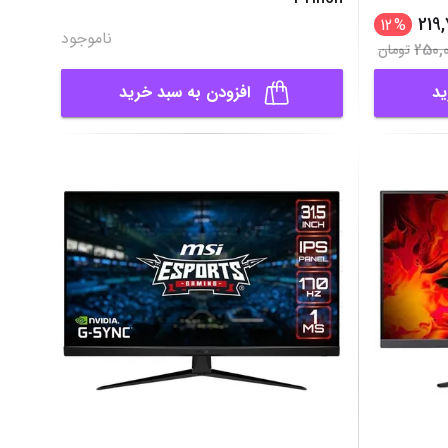
219
12
%
ناموجود
250,
تومان
ید
افزودن به سبد خرید