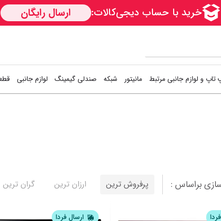
 تاپ و لوازم جانبی مرتبط
مانیتور
شبکه
صندلی گیمینگ
لوازم جانبی
قطعا
کارت شبکه
دسته بازی (گیم
اس
Access Point
کیبورد و موس (
هار
1
2
3
4
5
6
7
مودم / روتر
فن کیس
هار
سوییچ شبکه
کوله پشتی
کی
ازی براساس :
پرفروش ترین
ارزان ترین
گران ترین
خمیر سیلیکون
خن
نمایش همه محصولات
ردا
ارسال فردا