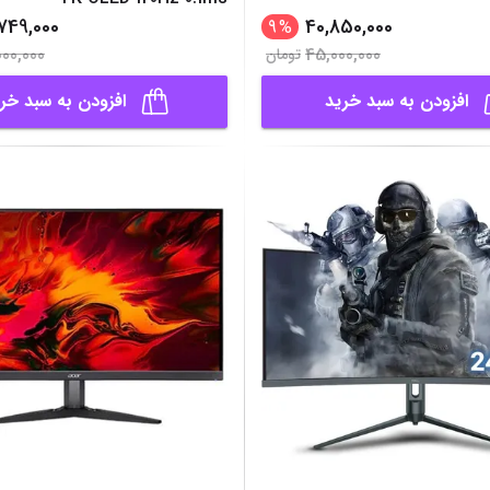
,749,000
40,850,000
9
%
000,000
45,000,000
تومان
افزودن به سبد خرید
افزودن به سبد خر