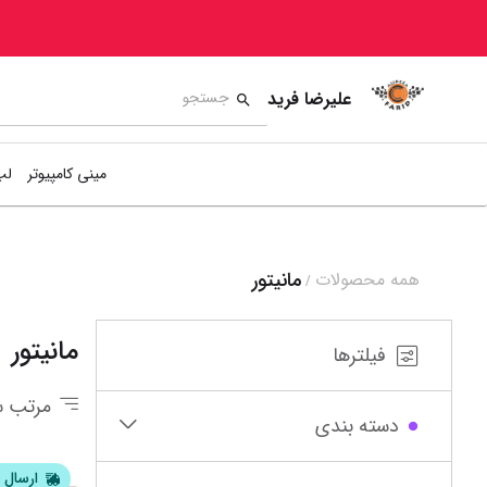
علیرضا فرید
مینی کامپیوتر
لپ
مانیتور
همه محصولات
/
8
9
10
11
مانیتور
فیلترها
مرتب س
دسته بندی
ارسال ف