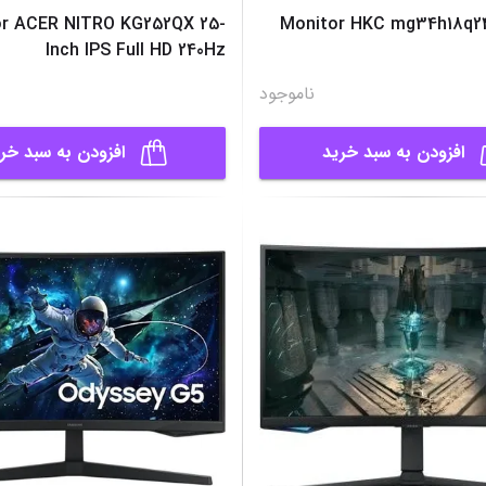
r ACER NITRO KG252QX 25-
Monitor HKC mg34h18q24
Inch IPS Full HD 240Hz
ناموجود
افزودن به سبد خرید
افزودن به سبد خر