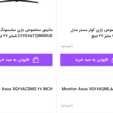
صوص بازی کولر مستر مدل
مانیتور مخصوص بازی سامسونگ
LC27G75TQWMXUEسایز 27 اینچ
ناموجود
افزودن به سبد خرید
افزودن به سبد خر