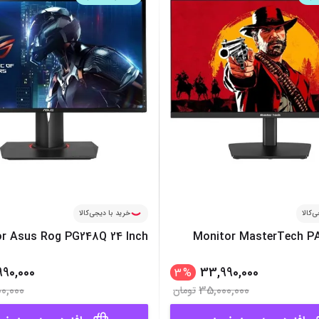
میز گیمینگ
اس
وبکم
کا
اکسسوری
منب
کول پد
رم
پاوربانک
سی‌
کابل‌ها
ماد
‌کالا
خرید با دیجی‌کالا
r Asus Rog PG248Q 24 Inch
Monitor MasterTech P
990,000
33,990,000
3
%
0,000
35,000,000
تومان