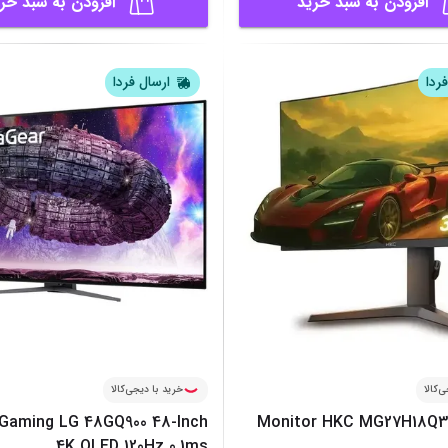
افزودن به سبد خرید
افزودن به سبد خر
ردا
ارسال فردا
‌کالا
خرید با دیجی‌کالا
Gaming LG 48GQ900 48-Inch
Monitor HKC MG27H18Q30
4K OLED 120Hz 0.1ms