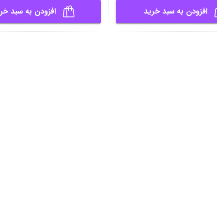
r Asus XG27ACDMS 27 INCH
Monitor Asus VG27AQML5
ناموجود
افزودن به سبد خرید
افزودن به سبد خر