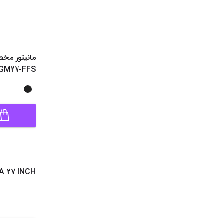
مانیتور مخ
GM27-FFS سایز 27 اینچ