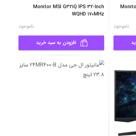
Monitor MSI G321Q IPS 32-Inch
Monito
WQHD 170MHz
ناموجود
ناموجود
ید
افزودن به سبد خرید