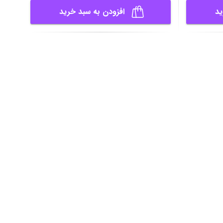
Monitor Asus XG27AQDPG 27 INCH
Monito
ناموجود
ناموجود
ید
افزودن به سبد خرید