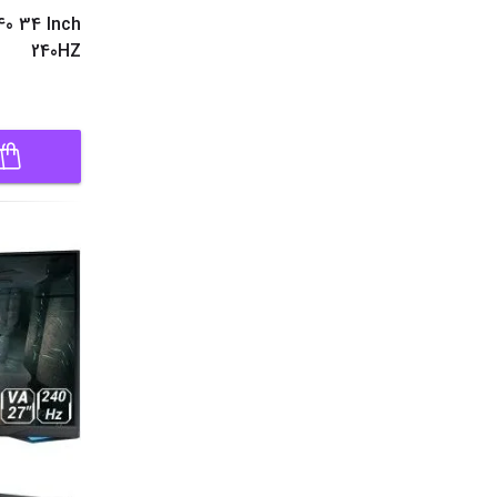
0 34 Inch
240HZ