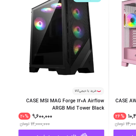
‌اس‌دی
کیبورد
رت گرافیک
موس
ع تغذیه (پاور)
نمایش همه محصولات
پی‌یو
ربرد
خرید با دیجی‌کالا
CASE MSI MAG Forge 120A Airflow
CASE AW
ARGB Mid Tower Black
9,600,000
10,
20
%
26
%
12,000,000
14,00
تومان
تومان