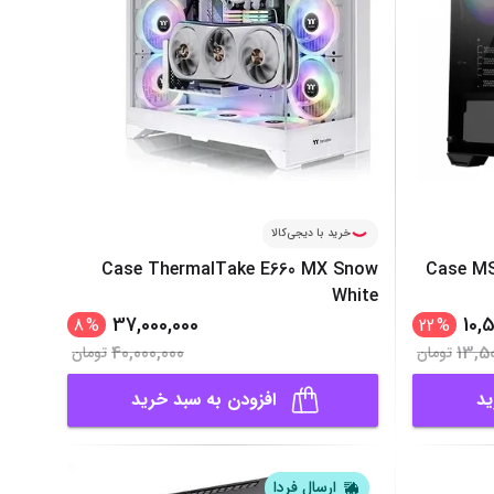
خرید با دیجی‌کالا
Case ThermalTake E660 MX Snow
Case MS
White
37,000,000
10,
8
%
22
%
40,000,000
13,5
تومان
تومان
ید
افزودن به سبد خرید
ارسال فردا