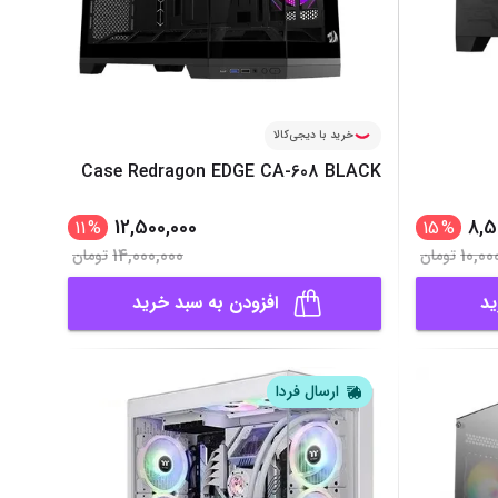
خرید با دیجی‌کالا
Case Redragon EDGE CA-608 BLACK
12,500,000
8,5
11
%
15
%
14,000,000
10,00
تومان
تومان
ید
افزودن به سبد خرید
ارسال فردا