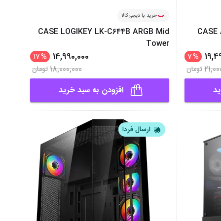
خرید با دیجی‌کالا
CASE LOGIKEY LK-C644B ARGB Mid
CASE 
Tower
14,990,000
19,4
17
%
7
%
18,000,000
21,00
تومان
تومان
ید
افزودن به سبد خرید
ارسال فردا