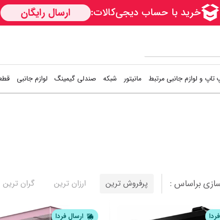
 تاپ و لوازم جانبی مرتبط
مانیتور
شبکه
صندلی گیمینگ
لوازم جانبی
قطعا
کارت شبکه
دسته بازی (گیم
اس
Access Point
کیبورد و موس (
هار
1
2
3
4
5
6
7
8
9
10
11
12
13
14
1
مودم / روتر
فن کیس
هار
سوییچ شبکه
کوله پشتی
کی
ازی براساس :
پرفروش ترین
ارزان ترین
گران ترین
خمیر سیلیکون
خن
نمایش همه محصولات
ردا
ارسال فردا