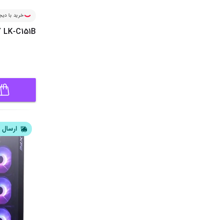
خرید با دیجی
 LK-C151B
ارسال ف