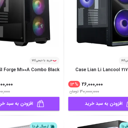
‌کالا
خرید با دیجی‌کالا
I Forge M100A Combo Black
Case Lian Li Lancool 217
500,000
26,000,000
13
%
00,000
30,000,000
تومان
افزودن به سبد خرید
افزودن به سبد خر
ردا
ارسال فردا