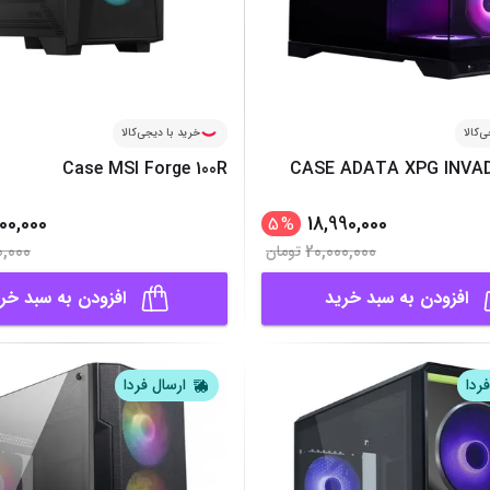
‌کالا
خرید با دیجی‌کالا
Case MSI Forge 100R
CASE ADATA XPG INVAD
00,000
18,990,000
5
%
0,000
20,000,000
تومان
افزودن به سبد خرید
افزودن به سبد خر
ردا
ارسال فردا