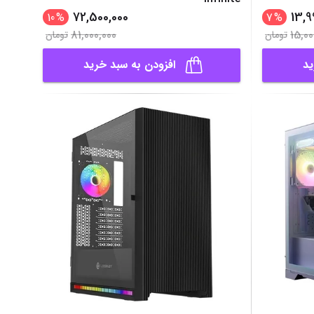
72,500,000
13,9
10
%
7
%
81,000,000
15,00
تومان
تومان
ید
افزودن به سبد خرید