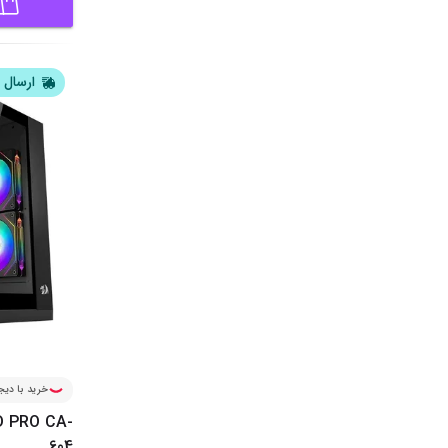
ارسال ف
خرید با دیجی
D PRO CA-
604