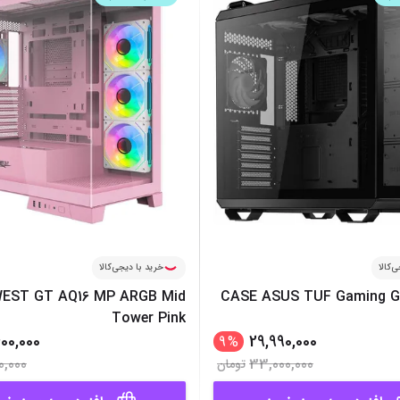
میز گیمینگ
اس
وبکم
کا
اکسسوری
منب
کول پد
رم
پاوربانک
سی‌
کابل‌ها
ماد
‌کالا
خرید با دیجی‌کالا
EST GT AQ16 MP ARGB Mid
CASE ASUS TUF Gaming G
Tower Pink
400,000
29,990,000
9
%
0,000
33,000,000
تومان