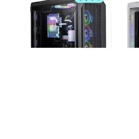
خرید با دیجی‌کالا
Case ThermalTake C750 Air Black
Case 
32,600,000
33,7
7
%
6
%
35,000,000
36,0
تومان
تومان