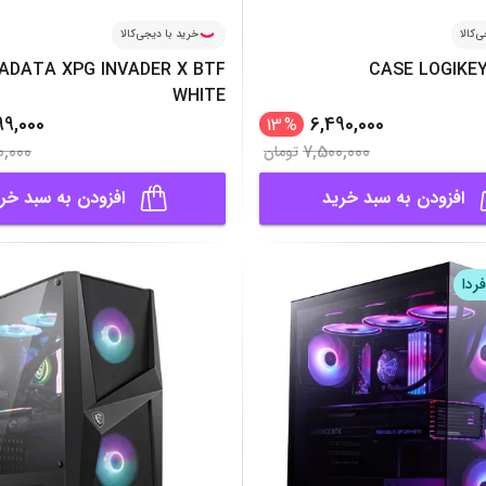
‌کالا
خرید با دیجی‌کالا
ADATA XPG INVADER X BTF
CASE LOGIKEY
WHITE
99,000
6,490,000
13
%
0,000
7,500,000
تومان
افزودن به سبد خرید
افزودن به سبد خر
ردا