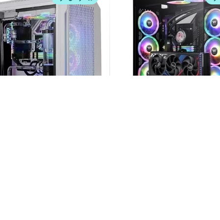
‌کالا
خرید با دیجی‌کالا
ThermalTake C750 Air Snow
Case ThermalTake C660
White
00,000
35,200,000
7
%
00,000
38,000,000
تومان