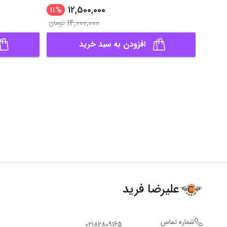
12,500,000
11
%
14,000,000
تومان
افزودن به سبد خرید
علیرضا فرید
شماره تماس
02182809165