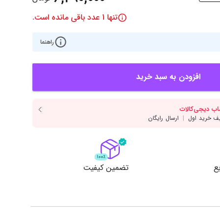
‌اس‌دی
کیبورد
تنها
1
عدد باقی مانده است.
رت گرافیک
موس
ع تغذیه (پاور)
راهنما
نمایش همه محصولات
افزودن به سبد خرید
پی‌یو
ربرد
ع
تضمین کیفیت