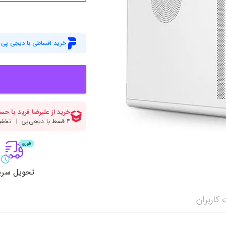
میز گیمینگ
اس
وبکم
کا
اکسسوری
منب
خرید اقساطی با دیجی پی
کول پد
رم
پاوربانک
سی‌
کابل‌ها
ماد
تحویل سری
کاربران