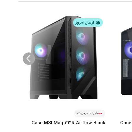
ارسال امروز
ار
خرید با دیجی‌کالا
خرید ب
 Black
Case MSI Mag 321R Airflow Black
Case 