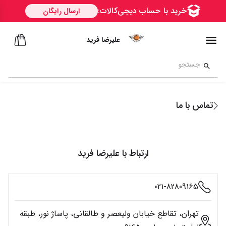
علیرضا فرید
تماس با ما
ارتباط با
علیرضا فرید
021-82809165
تهران، تقاطع خیابان ولیعصر و طالقانی، پاساژ نور، طبقه