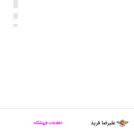
علیرضا فرید
اطلاعات فروشگاه