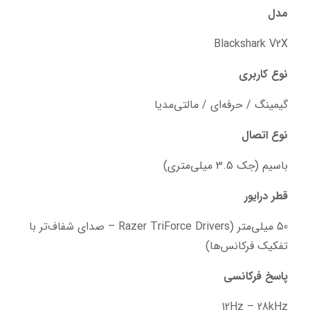
مدل
Blackshark V2X
نوع کاربری
گیمینگ / حرفه‌ای / مالتی‌مدیا
نوع اتصال
باسیم (جک 3.5 میلی‌متری)
قطر درایور
50 میلی‌متر (Razer TriForce Drivers – صدای شفاف‌تر با 
تفکیک فرکانس‌ها)
پاسخ فرکانسی
12Hz – 28kHz