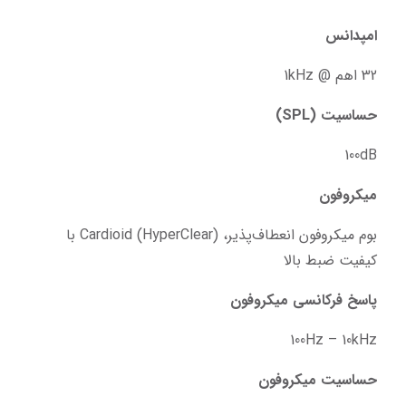
امپدانس
32 اهم @ 1kHz
حساسیت (SPL)
100dB
میکروفون
بوم میکروفون انعطاف‌پذیر، Cardioid (HyperClear) با 
کیفیت ضبط بالا
پاسخ فرکانسی میکروفون
100Hz – 10kHz
حساسیت میکروفون