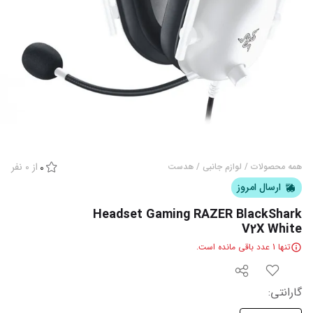
از
0
نفر
همه محصولات
/
لوازم جانبی
/
هدست
0
ارسال امروز
Headset Gaming RAZER BlackShark
V2X White
تنها
1
عدد باقی مانده است.
گارانتی
: