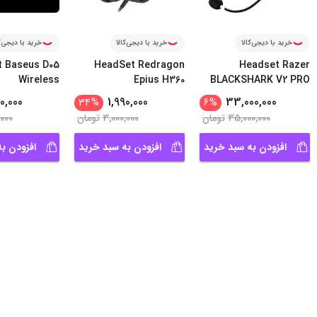
خرید با دیجی‌کالا
خرید با دیجی‌کالا
خرید با دیجی‌ک
 Baseus D05
HeadSet Redragon
Headset Razer
Wireless
Epius H360
BLACKSHARK V2 PRO
...
WHITE
0,000
1,990,000
33,000,000
34
%
6
%
35,000,000
تومان
3,000,000
تومان
,000
افزودن به سبد خرید
افزودن به سبد خرید
افزودن ب