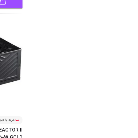
خرید با دیجی
EACTOR II
50W GOLD