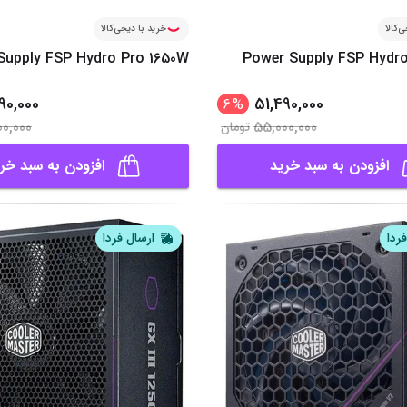
‌کالا
خرید با دیجی‌کالا
Supply FSP Hydro Pro 1650W
Power Supply FSP Hydr
90,000
51,490,000
6
%
00,000
55,000,000
تومان
افزودن به سبد خرید
افزودن به سبد خر
ردا
ارسال فردا