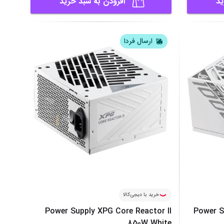
ید
افزودن به سبد خرید
ارسال فردا
خرید با دیجی‌کالا
Power Supply XPG Core Reactor II
Power S
850W White