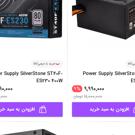
‌کالا
خرید با دیجی‌کالا
r Supply SilverStone ST40F-
Power Supply SilverSt
ES230 400W
E
90,000
9,990,000
9
%
,000
11,000,000
تومان
افزودن به سبد خرید
افزودن به سبد خر