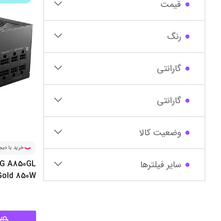
قیمت
رنگ
گارانتی
گارانتی‌
وضعیت کالا
خرید با دیجی
سایر فیلترها
AG A850GL
Gold 850W