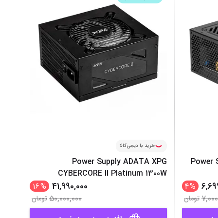
‌اس‌دی
کیبورد
رت گرافیک
موس
ع تغذیه (پاور)
نمایش همه محصولات
پی‌یو
ربرد
خرید با دیجی‌کالا
Power Supply ADATA XPG
Power 
CYBERCORE II Platinum 1300W
41,990,000
6,69
16
%
4
%
50,000,000
7,000
تومان
تومان