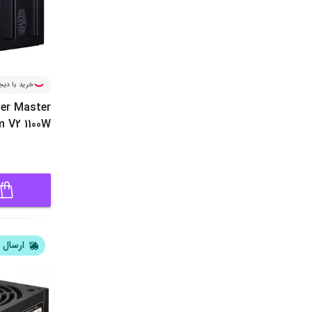
خرید با دیجی
er Master
m V2 1100W
ارسال ف