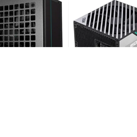
‌کالا
خرید با دیجی‌کالا
upply DeepCool PF650 White
Power Supply Asus Rog 
0,000
34,990,000
13
%
0,000
40,000,000
تومان