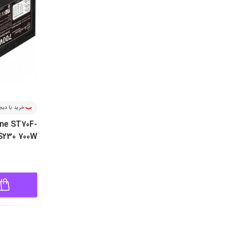
خرید با دیجی
one ST70F-
S230 700W