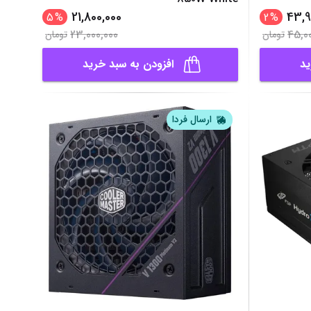
21,800,000
43,9
5
%
2
%
23,000,000
45,0
تومان
تومان
ید
افزودن به سبد خرید
ارسال فردا