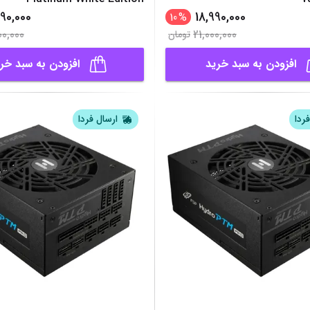
90,000
18,990,000
10
%
00,000
21,000,000
تومان
افزودن به سبد خرید
افزودن به سبد خر
ردا
ارسال فردا