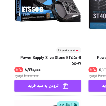
خرید با دیجی‌کالا
Power Supply SilverStone ET550-B
Powe
550W
8,990,000
5,3
10
%
10
%
10,000,000
6,000
تومان
تومان
ید
افزودن به سبد خرید
ارسال فردا