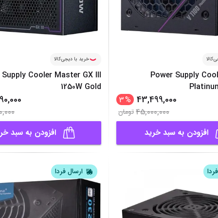
‌کالا
خرید با دیجی‌کالا
Supply Cooler Master GX III
Power Supply Cool
1250W Gold
Platinu
90,000
43,499,000
3
%
0,000
45,000,000
تومان
افزودن به سبد خرید
افزودن به سبد خر
ردا
ارسال فردا