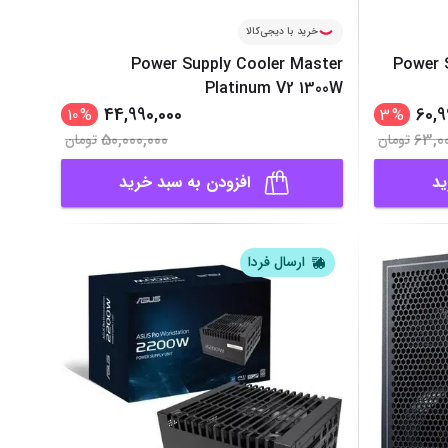
خرید با دیجی‌کالا
Power Supply Cooler Master
Power 
Platinum V2 1300W
44,990,000
60,9
10
%
3
%
50,000,000
63,0
تومان
تومان
ید
افزودن به سبد خرید
ارسال فردا