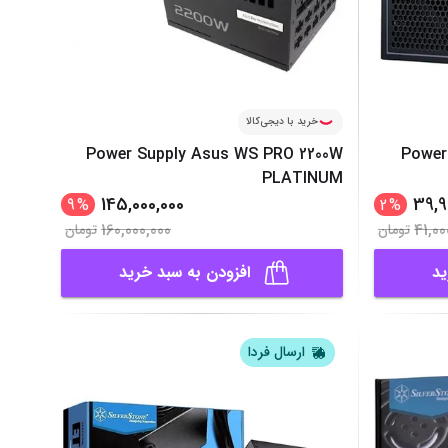
خرید با دیجی‌کالا
Power Supply Asus WS PRO 2200W
Power 
PLATINUM
145,000,000
39,9
9
%
2
%
160,000,000
41,00
تومان
تومان
ید
افزودن به سبد خرید
ارسال فردا