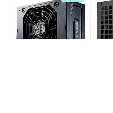
خرید با دیجی‌کالا
Power Supply CoolerMaster V750
Power S
SFX GOLD 750W ATX 3.0
16,990,000
9,75
24
%
11
%
22,400,000
11,00
تومان
تومان