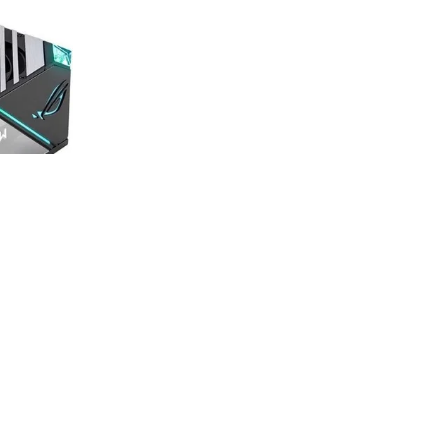
خرید با دیجی
Thor 850W
P2