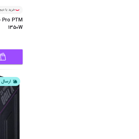
خرید با دیجی
o Pro PTM
1350W
ارسال ف