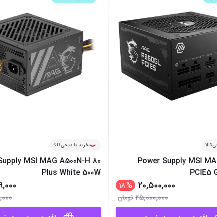
میز گیمینگ
اس
وبکم
کا
اکسسوری
منب
کول پد
رم
پاوربانک
سی‌
کابل‌ها
ماد
‌کالا
خرید با دیجی‌کالا
Supply MSI MAG A500N-H 80
Power Supply MSI M
Plus White 500W
PCIE5 
9,000
20,500,000
18
%
,000
25,000,000
تومان