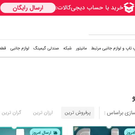
 تاپ و لوازم جانبی مرتبط
مانیتور
شبکه
صندلی گیمینگ
لوازم جانبی
قطعا
کارت شبکه
دسته بازی (گیم
اس
Access Point
کیبورد و موس (
هار
1
2
3
4
مودم / روتر
فن کیس
هار
سوییچ شبکه
کوله پشتی
کی
ازی براساس :
پرفروش ترین
ارزان ترین
گران ترین
خمیر سیلیکون
خن
نمایش همه محصولات
مروز
ارسال امروز