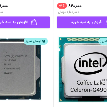
,000
840,000
24
%
000
1,100,000
تومان
افزودن به سبد خرید
افزودن به سبد خر
مروز
ارسال امروز