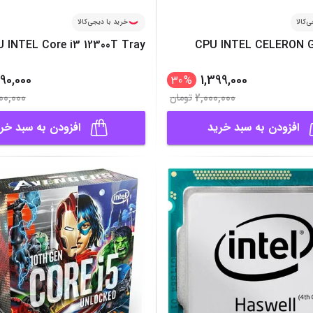
‌کالا
خرید با دیجی‌کالا
 INTEL Core i3 12300T Tray
CPU INTEL CELERON G
90,000
1,399,000
30
%
00,000
2,000,000
تومان
افزودن به سبد خرید
افزودن به سبد خر