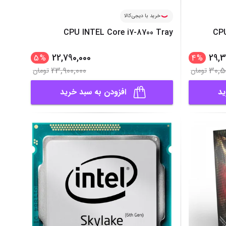
خرید با دیجی‌کالا
CPU INTEL Core i7-8700 Tray
CPU
22,790,000
29,3
5
%
4
%
23,900,000
30,5
تومان
تومان
ید
افزودن به سبد خرید