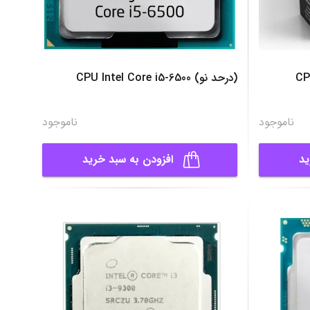
CP
(درحد نو) CPU Intel Core i5-6500
ناموجود
ناموجود
ید
افزودن به سبد خرید