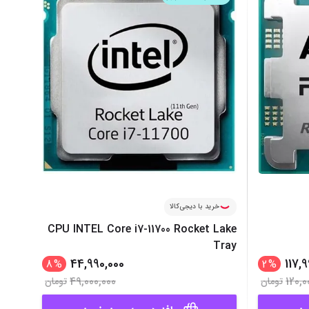
‌اس‌دی
کیبورد
رت گرافیک
موس
ع تغذیه (پاور)
نمایش همه محصولات
پی‌یو
ربرد
خرید با دیجی‌کالا
CPU INTEL Core i7-11700 Rocket Lake
Tray
44,990,000
117,
8
%
2
%
49,000,000
120,0
تومان
تومان