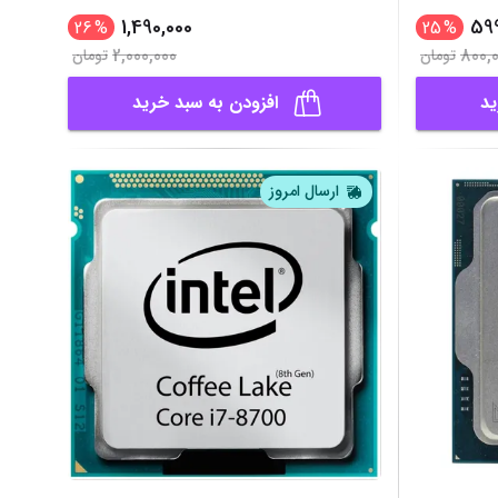
1,490,000
599
26
%
25
%
2,000,000
800,
تومان
تومان
ید
افزودن به سبد خرید
ارسال امروز