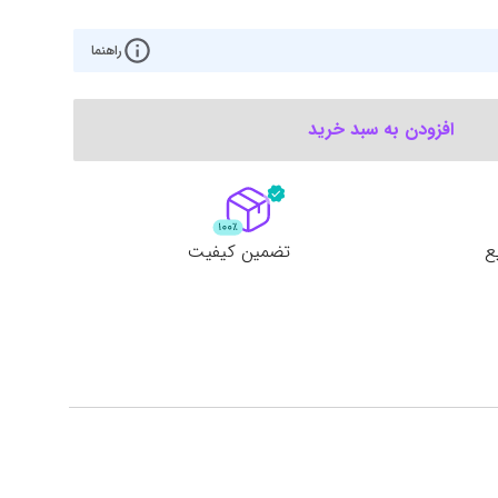
ت گرافیک
موس
راهنما
ع تغذیه (پاور)
نمایش همه محصولات
افزودن به سبد خرید
پی‌یو
ربرد
ع
تضمین کیفیت