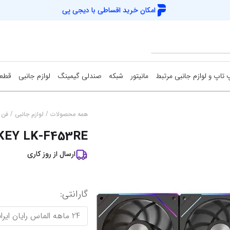
امکان خرید اقساطی با
دیجی پی
 تاپ و لوازم جانبی مرتبط
مانیتور
شبکه
صندلی گیمینگ
لوازم جانبی
قطعا
کارت شبکه
دسته بازی (گیم
اس‌
/
/
همه محصولات
لوازم جانبی
فن 
KEY LK-F453RE
Access Point
کیبورد و موس (
هار
ارسال از
روز کاری
مودم / روتر
فن کیس
هار
سوییچ شبکه
کوله پشتی
کی
گارانتی
:
خمیر سیلیکون
خنک
نمایش همه محصولات
24 ماهه الماس رایان ایرانیان
میز گیمینگ
اس