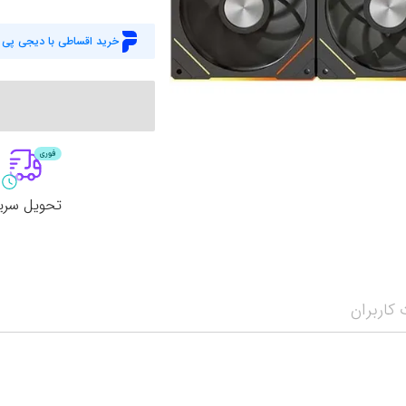
وبکم
کار
خرید اقساطی با دیجی پی
اکسسوری
منب
کول پد
رم
پاوربانک
سی‌
کابل‌ها
ماد
تحویل سری
کاربران