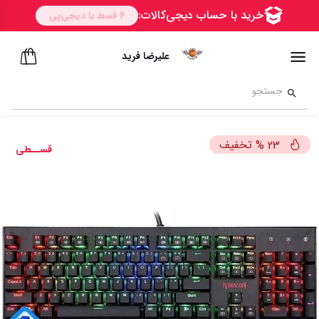
علیرضا فرید
تخفیف
%
23
قســطی