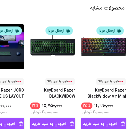
محصولات مشابه
ارسال فردا
ارسال فردا
ارسال فر
خرید با دیجی‌کالا
خرید با دیجی‌کالا
خرید با دیجی‌ک
 Razer JORO
KeyBoard Razer
KeyBoard Razer
E US LAYOUT
BLACKWIDOW
BlackWidow V3 Mini
...
ESSENTIAL Gr
...
Hype
00,000
15,750,000
14,990,000
21
%
25
%
20,000,000
تومان
20,000,000
تومان
0,000
افزودن به سبد خرید
افزودن به سبد خرید
افزودن ب