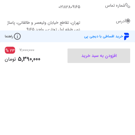
شماره تماس
02182809165
آدرس
تهران، تقاطع خیابان ولیعصر و طالقانی، پاساژ
نور، طبقه اول تجاری، واحد 9165
خرید اقساطی با دیجی پی
راهنما
7,000,000
%
23
افزودن به سبد خرید
5,390,000
تومان