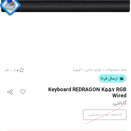
از
0
نفر
همه محصولات
/
لوازم جانبی
/
کیبورد
0
ارسال فردا
Keyboard REDRAGON K557 RGB
Wired
گارانتی
:
18ماهه تخت جمشید