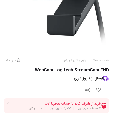
از
0
نفر
همه محصولات
/
لوازم جانبی
/
وبکم
0
WebCam Logitech StreamCam FHD
ارسال از
1
روز کاری