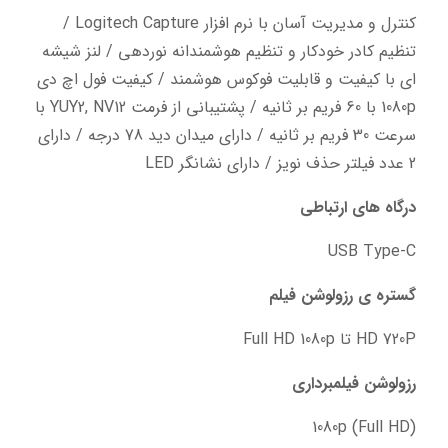
کنترل و مدیریت آسان با نرم افزار Logitech Capture / 
تنظیم کادر خودکار و تنظیم هوشمندانه نوردهی / لنز شیشه 
ای با کیفیت و قابلیت فوکوس هوشمند / کیفیت فول اچ دی 
1080p با 60 فریم بر ثانیه / پشتیبانی از فرمت YUY2, NV12 با 
سرعت 30 فریم بر ثانیه / دارای میدان دید 78 درجه / دارای 
2 عدد فیلتر حذف نویز / دارای نشانگر LED
درگاه های ارتباطی
USB Type-C
گستره ی رزولوشن فیلم
HD 720P تا Full HD 1080p
رزولوشن فیلمبرداری
1080p (Full HD)