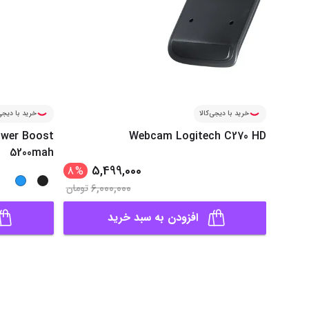
خرید با دیجی‌کالا
خرید با دیجی‌
wer Boost
Webcam Logitech C270 HD
5200mah
5,499,000
8
%
6,000,000
تومان
افزودن به سبد خرید