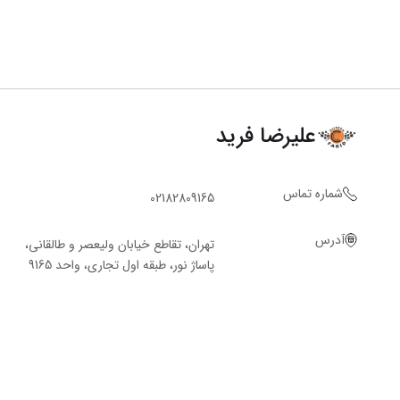
علیرضا فرید
شماره تماس
02182809165
آدرس
تهران، تقاطع خیابان ولیعصر و طالقانی،
پاساژ نور، طبقه اول تجاری، واحد 9165