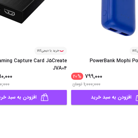
کالا
خرید با دیجی‌کالا
aming Capture Card J5Create
PowerBank Mophi Po
JVA04
90,000
799,000
20
%
0,000
1,000,000
تومان
افزودن به سبد خرید
افزودن به سبد خری