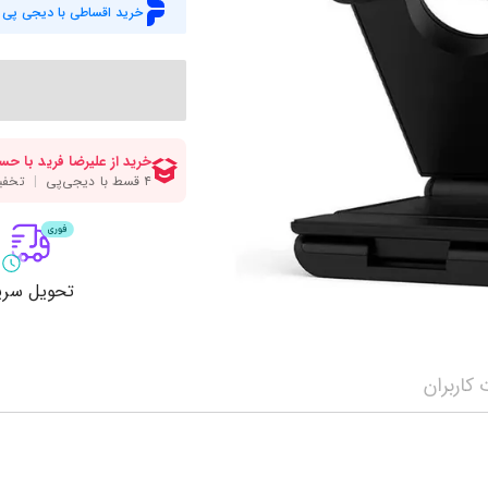
میز گیمینگ
اس
خرید اقساطی با دیجی پی
وبکم
کا
اکسسوری
منب
کول پد
رم
پاوربانک
سی‌
کابل‌ها
ماد
تحویل سری
کاربران