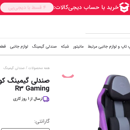
 تاپ و لوازم جانبی مرتبط
مانیتور
شبکه
صندلی گیمینگ
لوازم جانبی
قطعا
کارت شبکه
دسته بازی (گیم
اس
/
همه محصولات
صندلی گیمینگ
تخفیف
%
1
Access Point
کیبورد و موس (
هار
R3 Gaming
مودم / روتر
فن کیس
هار
ارسال از
1
روز کاری
سوییچ شبکه
کوله پشتی
کی
خمیر سیلیکون
خن
نمایش همه محصولات
گارانتی
: