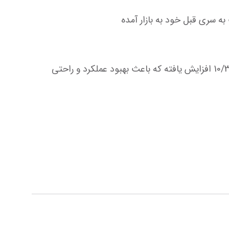
سری R 3 هم اکنون از جنس چرم PU در تمامی قسمت ها استفاده میکند هم چنین نشیمنگاه این سی از 9CM به 10/3cm افزایش یافته که باعث بهبود عملکرد و راحتی 