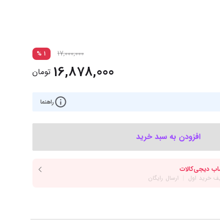
‌اس‌دی
کیبورد
رت گرافیک
موس
ع تغذیه (پاور)
نمایش همه محصولات
17,000,000
%
1
16,878,000
تومان
پی‌یو
راهنما
ربرد
افزودن به سبد خرید