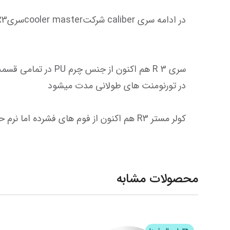
کولر مستر R3 هم اکنون از فوم های فشرده اما نرم حافظه دار استفاده میکند که راحتی حداکثری را به وجود می آورد
محصولات مشابه