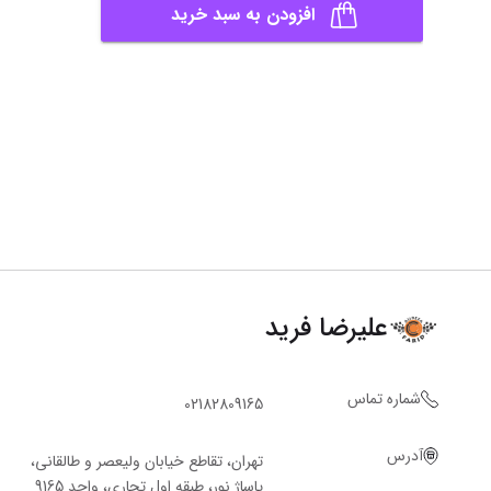
افزودن به سبد خرید
علیرضا فرید
شماره تماس
02182809165
آدرس
تهران، تقاطع خیابان ولیعصر و طالقانی،
پاساژ نور، طبقه اول تجاری، واحد 9165