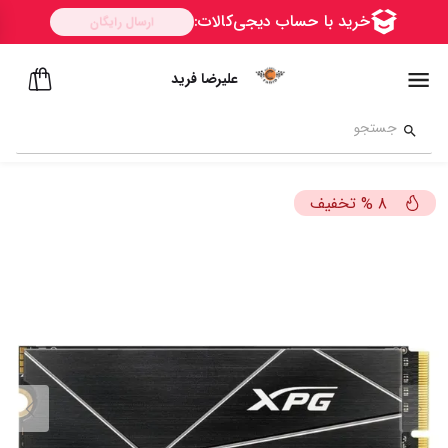
علیرضا فرید
تخفیف
%
8
ســــریع