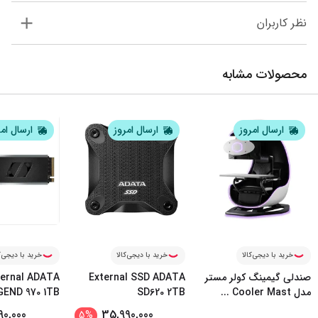
نظر کاربران
محصولات مشابه
ارسال امروز
ارسال امروز
ارسال ام
خرید با دیجی‌کالا
خرید با دیجی‌کالا
خرید با دیجی‌ک
صندلی گیمینگ کولر مستر
External SSD ADATA
ternal ADATA
مدل Cooler Mast
...
SD620 2TB
GEND 970 1TB
90,000
35,990,000
5
%