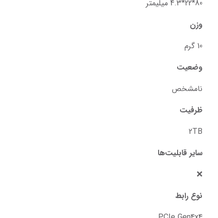
80*22*4.3 میلیمتر
وزن
10 گرم
وضعیت
نامشخص
ظرفیت
2TB
سایر قابلیت‌ها
❌
نوع رابط
PCIe Gen4x4