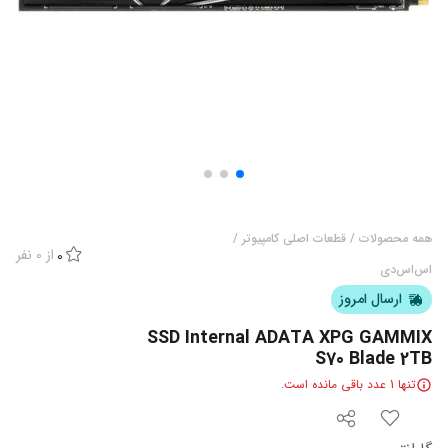
همه محصولات
/
قطعات اصلی کامپیوتر
/
از
0
نفر
0
اس‌اس‌دی
ارسال امروز
SSD Internal ADATA XPG GAMMIX
S70 Blade 2TB
تنها
1
عدد باقی مانده است.