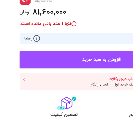
‌اس‌دی
کیبورد
85,000,000
%
4
81,600,000
تومان
رت گرافیک
موس
تنها
1
عدد باقی مانده است.
ع تغذیه (پاور)
نمایش همه محصولات
راهنما
پی‌یو
افزودن به سبد خرید
ربرد
ع
تضمین کیفیت