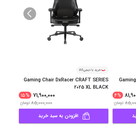
خرید با دیجی‌کالا
خرید ب
MASTER
Gaming Chair DxRacer CRAFT SERIES
Gaming
 BLACK
2025 XL BLACK
71,900,000
81,90
15
%
4
%
85,000,000
85,00
تومان
تومان
د
افزودن به سبد خرید