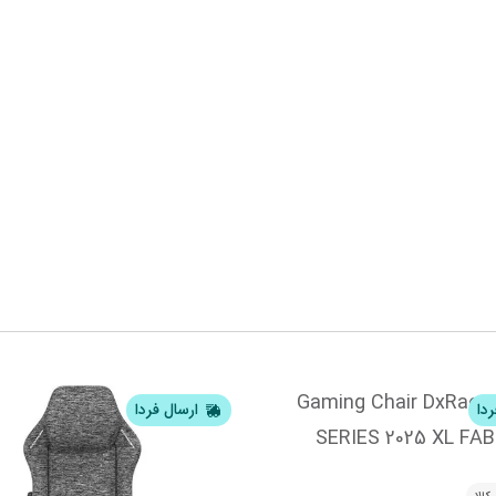
ردا
ارسال فردا