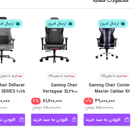
محصولات مشابه
ارسال امروز
ارسال امروز
ارسال ام
خرید با دیجی‌کالا
خرید با دیجی‌کالا
خرید با دیجی‌ک
hair DxRacer
Gaming Chair
Gaming Chair Cooler
 SERIES 2025
Vertagear SL3800
Master Caliber X2
...
Audi Edi
0,000
81,600,000
49,000,000
4
%
11
%
55,000,000
تومان
85,000,000
تومان
0,000
افزودن به سبد خرید
افزودن به سبد خرید
افزودن ب