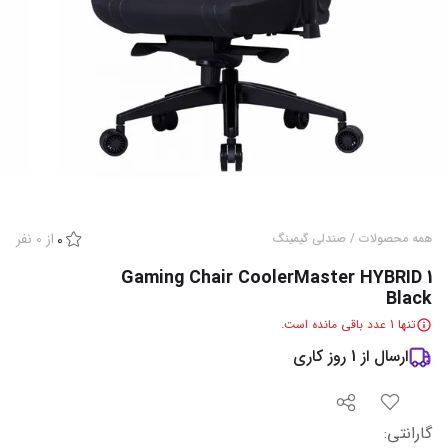
از
0
نفر
همه محصولات
/
صندلی گیمینگ
0
Gaming Chair CoolerMaster HYBRID 1
Black
تنها
1
عدد باقی مانده است.
ارسال از
1
روز کاری
گارانتی
: