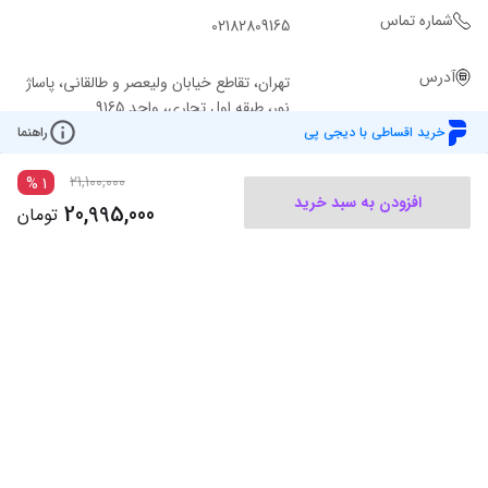
شماره تماس
02182809165
آدرس
تهران، تقاطع خیابان ولیعصر و طالقانی، پاساژ
نور، طبقه اول تجاری، واحد 9165
خرید اقساطی با دیجی پی
راهنما
21,100,000
%
1
افزودن به سبد خرید
20,995,000
تومان