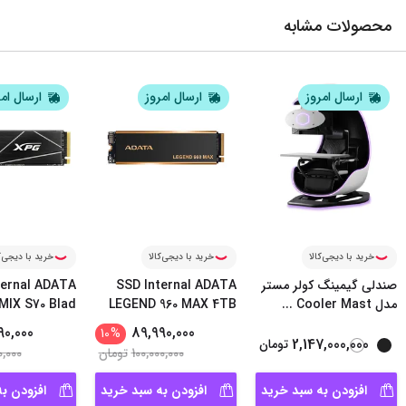
محصولات مشابه
ارسال امروز
ارسال امروز
ارسال ام
خرید با دیجی‌کالا
خرید با دیجی‌کالا
خرید با دیجی‌ک
صندلی گیمینگ کولر مستر
SSD Internal ADATA
ternal ADATA
مدل Cooler Mast
...
LEGEND 960 MAX 4TB
IX S70 Blad
...
90,000
89,990,000
10
%
2,147,000,000
تومان
100,000,000
تومان
0,000
افزودن به سبد خرید
افزودن به سبد خرید
افزودن ب