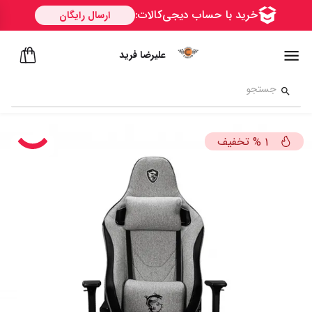
علیرضا فرید
تخفیف
%
1