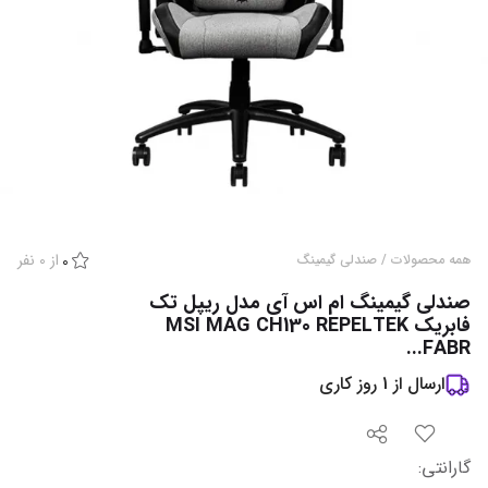
از
0
نفر
همه محصولات
/
صندلی گیمینگ
0
صندلی گیمینگ ام اس آی مدل ریپل تک
فابریک MSI MAG CH130 REPELTEK
FABR...
ارسال از
1
روز کاری
گارانتی
: