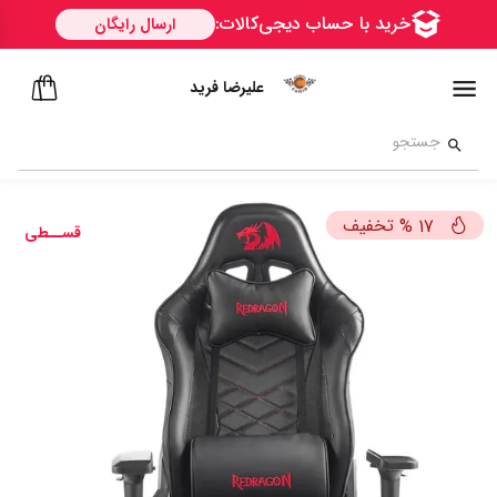
علیرضا فرید
تخفیف
%
17
قســطی