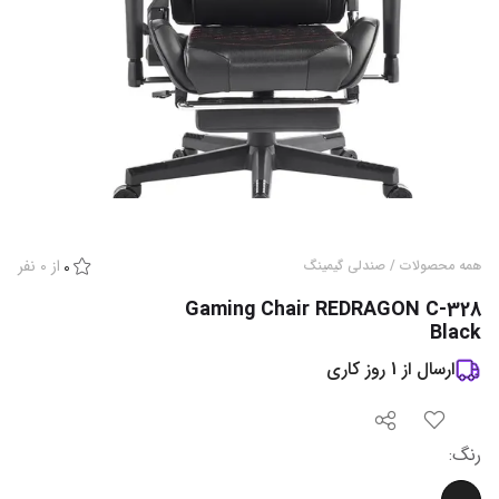
از
0
نفر
همه محصولات
/
صندلی گیمینگ
0
Gaming Chair REDRAGON C-328
Black
ارسال از
1
روز کاری
رنگ
: