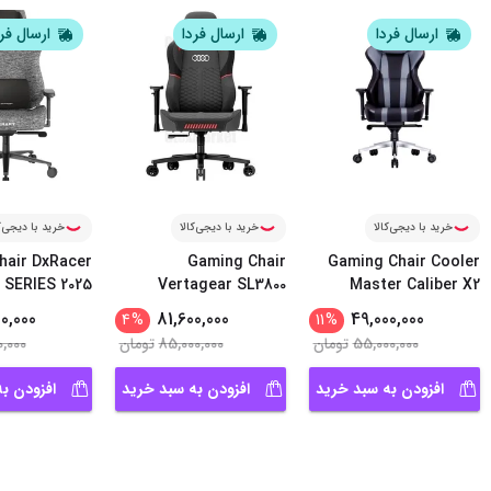
ارسال فردا
ارسال فردا
ارسال فر
خرید با دیجی‌کالا
خرید با دیجی‌کالا
خرید با دیجی‌ک
hair DxRacer
Gaming Chair
Gaming Chair Cooler
 SERIES 2025
Vertagear SL3800
Master Caliber X2
...
Audi Edi
0,000
81,600,000
49,000,000
4
%
11
%
55,000,000
تومان
85,000,000
تومان
0,000
افزودن به سبد خرید
افزودن به سبد خرید
افزودن ب