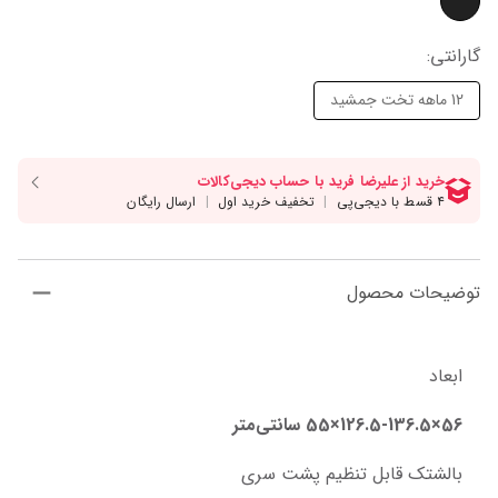
گارانتی‌
:
12 ماهه تخت جمشید
توضیحات محصول
ابعاد
56×126.5-136.5×55 سانتی‌متر
بالشتک قابل تنظیم پشت سری