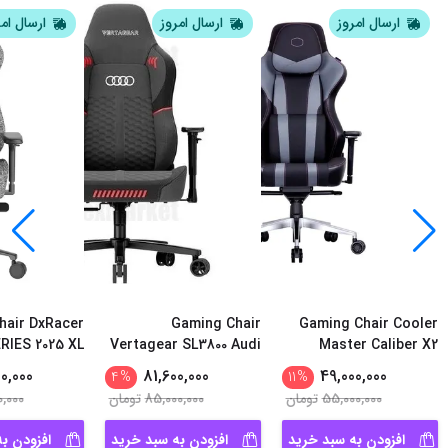
ارسال امروز
ارسال امروز
ارسال ام
hair DxRacer
Gaming Chair
Gaming Chair Cooler
RIES 2025 XL
Vertagear SL3800 Audi
Master Caliber X2
FABRIC GRAY
Edition
0,000
81,600,000
49,000,000
4
%
11
%
55,000,000
تومان
85,000,000
تومان
0,000
افزودن به سبد خرید
افزودن به سبد خرید
افزودن ب