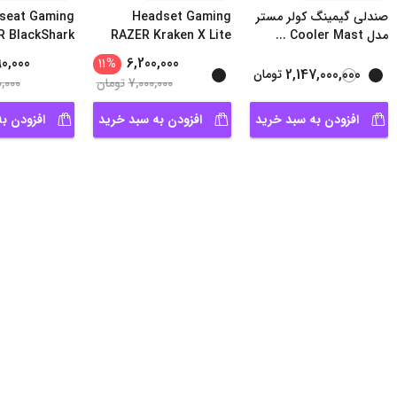
صندلی گیمینگ کولر مستر
Headset Gaming
seat Gaming
مدل Cooler Mast
...
RAZER Kraken X Lite
 BlackShark
V2X
7.1
90,000
6,200,000
11
%
2,147,000,000
تومان
7,000,000
تومان
0,000
افزودن به سبد خرید
افزودن به سبد خرید
افزودن ب