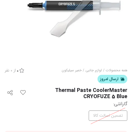
از
0
نفر
همه محصولات
/
لوازم جانبی
/
خمیر سیلیکون
0
ارسال امروز
Thermal Paste CoolerMaster
CRYOFUZE 5 Blue
گارانتی
:
تضمین اصالت کالا