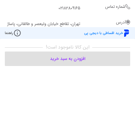
شماره تماس
02182809165
آدرس
تهران، تقاطع خیابان ولیعصر و طالقانی، پاساژ
نور، طبقه اول تجاری، واحد 9165
خرید اقساطی با دیجی پی
راهنما
این کالا ناموجود است!
افزودن به سبد خرید