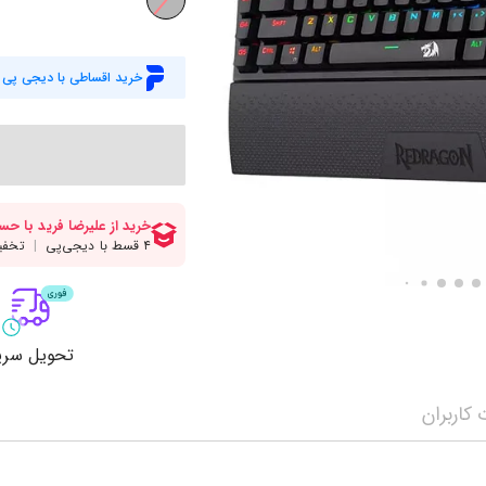
میز گیمینگ
اس
وبکم
کا
خرید اقساطی با دیجی پی
اکسسوری
منب
کول پد
رم
پاوربانک
سی‌
کابل‌ها
ماد
تحویل سری
کاربران