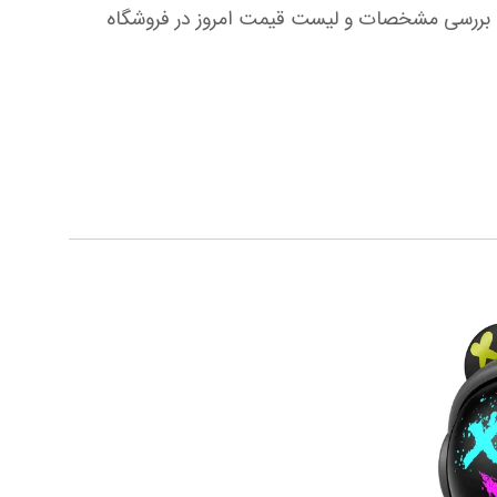
خرید اینترنتی کیبورد مخصوص بازی ردراگون مدل K588 BROADSWORD PRO با رنگبندی مشکی به همراه مقایسه، بررسی مشخصات و لیست قیمت امروز در فروشگاه 