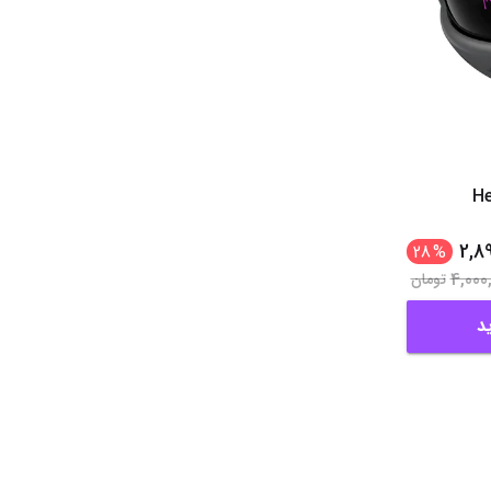
He
2,8
28
%
4,000
تومان
د