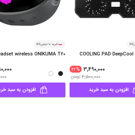
کالا
خرید با دیجی‌کالا
adset wireless ONIKUMA T20
COOLING PAD DeepCool 
90,000
3,490,000
22
%
,000
4,500,000
تومان
افزودن به سبد خرید
افزودن به سبد خری