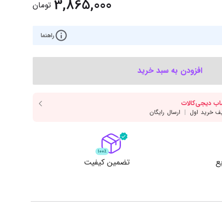
3,865,000
‌اس‌دی
کیبورد
تومان
رت گرافیک
موس
راهنما
ع تغذیه (پاور)
نمایش همه محصولات
افزودن به سبد خرید
پی‌یو
ربرد
ع
تضمین کیفیت