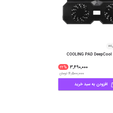
کالا
COOLING PAD DeepCool 
3,490,000
22
%
4,500,000
تومان
افزودن به سبد خرید