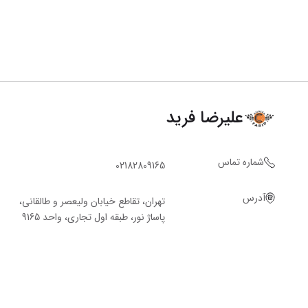
علیرضا فرید
شماره تماس
02182809165
آدرس
تهران، تقاطع خیابان ولیعصر و طالقانی،
پاساژ نور، طبقه اول تجاری، واحد 9165