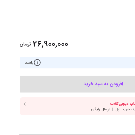
‌اس‌دی
کیبورد
رت گرافیک
موس
ع تغذیه (پاور)
نمایش همه محصولات
26,900,000
تومان
پی‌یو
راهنما
ربرد
افزودن به سبد خرید