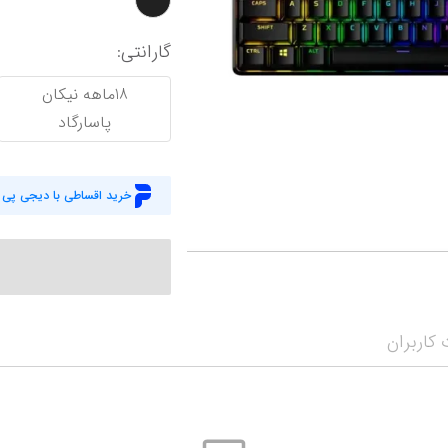
وبکم
کار
گارانتی
:
اکسسوری
منب
18ماهه نیکان
کول پد
رم
پاسارگاد
پاوربانک
سی‌
خرید اقساطی با دیجی پی
کابل‌ها
ماد
کاربران