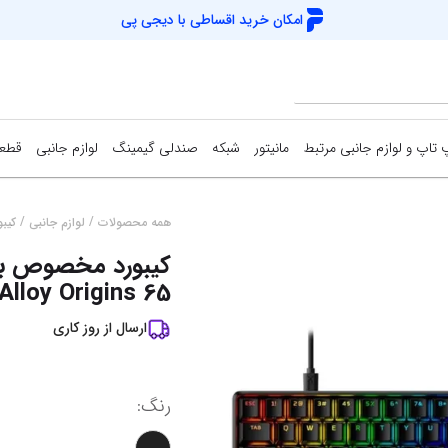
امکان خرید اقساطی با
دیجی پی
 تاپ و لوازم جانبی مرتبط
مانیتور
شبکه
صندلی گیمینگ
لوازم جانبی
قطعا
کارت شبکه
دسته بازی (گیم
اس‌
/
/
همه محصولات
لوازم جانبی
کیبو
کیبورد مخصوص با
Access Point
کیبورد و موس (
هار
Alloy Origins 65
مودم / روتر
فن کیس
هار
ارسال از
روز کاری
سوییچ شبکه
کوله پشتی
کی
خمیر سیلیکون
خنک
نمایش همه محصولات
رنگ
:
میز گیمینگ
اس