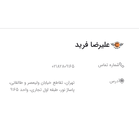
علیرضا فرید
شماره تماس
02182809165
آدرس
تهران، تقاطع خیابان ولیعصر و طالقانی،
پاساژ نور، طبقه اول تجاری، واحد 9165