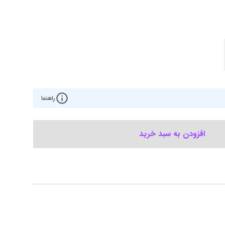
ت گرافیک
موس
ع تغذیه (پاور)
نمایش همه محصولات
پی‌یو
راهنما
ربرد
افزودن به سبد خرید