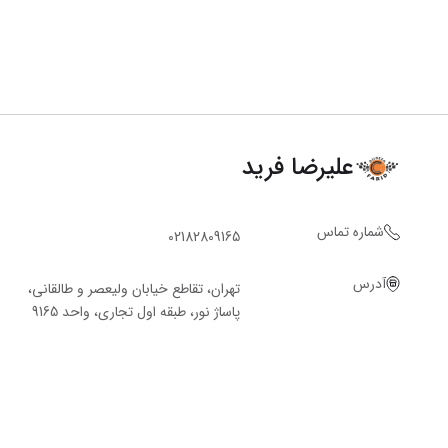
علیرضا فرید
شماره تماس
02182809165
آدرس
تهران، تقاطع خیابان ولیعصر و طالقانی،
پاساژ نور، طبقه اول تجاری، واحد 9165