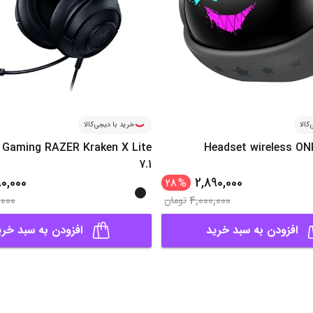
کالا
خرید با دیجی‌کالا
 Gaming RAZER Kraken X Lite
Headset wireless O
7.1
0,000
2,890,000
28
%
,000
4,000,000
تومان
افزودن به سبد خرید
افزودن به سبد خری