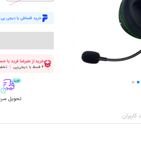
میز گیمینگ
اس
وبکم
کا
خرید اقساطی با دیجی پی
اکسسوری
منب
کول پد
رم
پاوربانک
سی‌
کابل‌ها
ماد
تحویل سری
کاربران