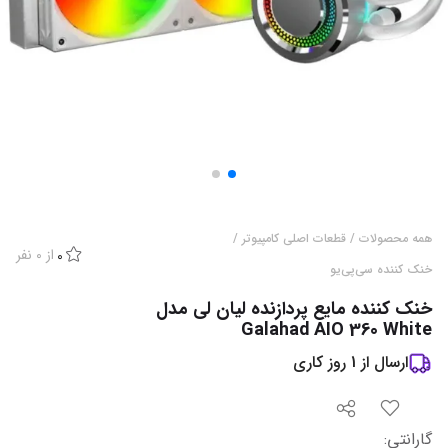
همه محصولات
/
قطعات اصلی کامپیوتر
/
از
0
نفر
0
خنک کننده سی‌پی‌یو
خنک کننده مایع پردازنده لیان لی مدل
Galahad AIO 360 White
ارسال از
1
روز کاری
گارانتی
: