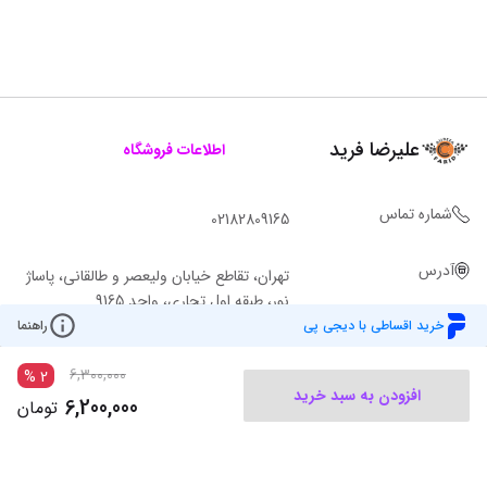
علیرضا فرید
اطلاعات فروشگاه
شماره تماس
02182809165
آدرس
تهران، تقاطع خیابان ولیعصر و طالقانی، پاساژ
نور، طبقه اول تجاری، واحد 9165
خرید اقساطی با دیجی پی
راهنما
6,300,000
%
2
افزودن به سبد خرید
6,200,000
تومان