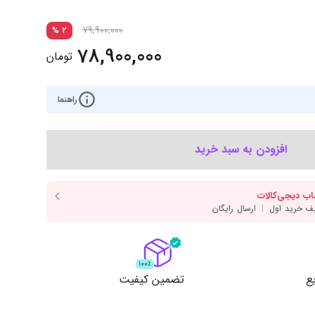
‌اس‌دی
کیبورد
79,900,000
رت گرافیک
موس
%
2
78,900,000
تومان
ع تغذیه (پاور)
نمایش همه محصولات
راهنما
پی‌یو
افزودن به سبد خرید
ربرد
ع
تضمین کیفیت