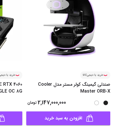
خرید با دیجی‌کالا
خرید با دیجی‌
صندلی گیمینگ کولر مستر مدل Cooler
E RTX 4060
GLE OC 8G
Master ORB-X
2,147,000,000
تومان
افزودن به سبد خرید