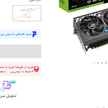
میز گیمینگ
اس
36ماهه
وبکم
کا
آونگ
اکسسوری
منب
کول پد
رم
خرید اقساطی با دیجی پی
پاوربانک
سی‌
کابل‌ها
ماد
تحویل سری