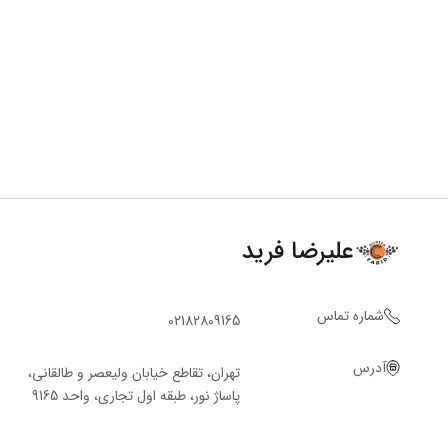
علیرضا فرید
شماره تماس
02182809165
آدرس
تهران، تقاطع خیابان ولیعصر و طالقانی،
پاساژ نور، طبقه اول تجاری، واحد 9165