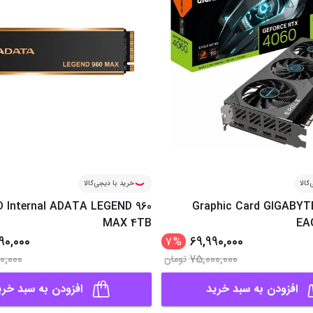
کالا
خرید با دیجی‌کالا
D Internal ADATA LEGEND 960
Graphic Card GIGABYT
MAX 4TB
EA
90,000
69,990,000
7
%
00,000
75,000,000
تومان
افزودن به سبد خرید
افزودن به سبد خری