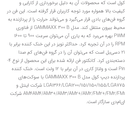
کول است که محصولات آن به دلیل برخورداری از کارایی و 
کیفیت بالا همواره مورد توجه کاربران قرار گرفته است. این فن در 
گروه فن‌های بادی قرار می‌گیرد و می‌تواند حرارت را از پردازنده به 
محیط بیرون منتقل کند. مدل GAMMAXX 300 B از فناوری 
PWM بهره می‌برد که به یاری آن می‌توان سرعت 900 تا 1600 
RPM را در آن تجربه کرد. حداکثر نویز در این خنک کننده برابر با 
21 دسی‌بل است که می‌توان آن را در گروه فن‌های کم صدا 
دسته‌بندی کرد. کانکتور فن ارائه شده برای این محصول از نوع 4-
Pin است و ولتاژ کاری در آن برابر با 12 ولت است. خنک کننده 
پردازنده دیپ کول مدل GAMMAXX 300 B با سوکت‌های 
LGA1366/LGA1200/1151/1150/1155/LGA775 شرکت اینتل و 
AM4AM4/AM3+/AM3/AM2+/AM2/FM2+/FM2/FM1 شرکت 
ای‌ام‌دی سازگار است.