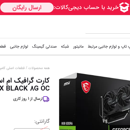
 تاپ و لوازم جانبی مرتبط
مانیتور
شبکه
صندلی گیمینگ
لوازم جانبی
قطعا
کارت شبکه
دسته بازی (گیم
اس
/
همه محصولات
قطعات اصلی کامپی
قســطی
Access Point
کیبورد و موس (
هار
2X BLACK 8G OC
مودم / روتر
فن کیس
هار
ارسال از
1
روز کاری
سوییچ شبکه
کوله پشتی
کی
خمیر سیلیکون
خن
نمایش همه محصولات
گارانتی
: