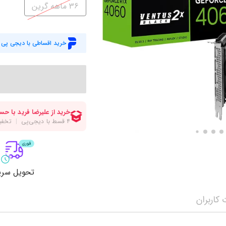
میز گیمینگ
اس
36 ماهه گرین
وبکم
کا
اکسسوری
منب
خرید اقساطی با دیجی پی
کول پد
رم
پاوربانک
سی‌
کابل‌ها
ماد
تحویل سری
کاربران