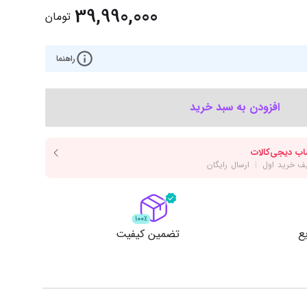
‌اس‌دی
کیبورد
39,990,000
تومان
رت گرافیک
موس
ع تغذیه (پاور)
راهنما
نمایش همه محصولات
افزودن به سبد خرید
پی‌یو
ربرد
ع
تضمین کیفیت