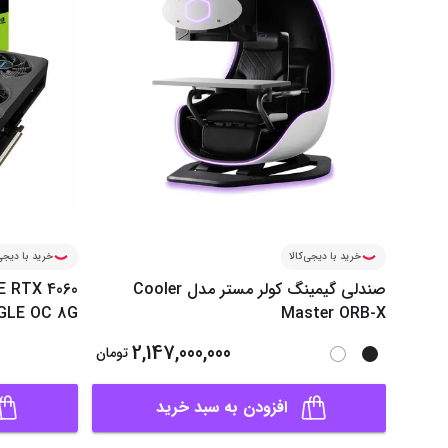
خرید با دیجی‌کالا
خرید با دیجی‌
صندلی گیمینگ کولر مستر مدل Cooler
E RTX 4060
GLE OC 8G
Master ORB-X
2,147,000,000
تومان
افزودن به سبد خرید