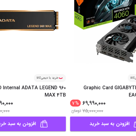
کالا
خرید با دیجی‌کالا
D Internal ADATA LEGEND 960
Graphic Card GIGABYT
MAX 4TB
EA
90,000
69,990,000
7
%
00,000
75,000,000
تومان
افزودن به سبد خرید
افزودن به سبد خری