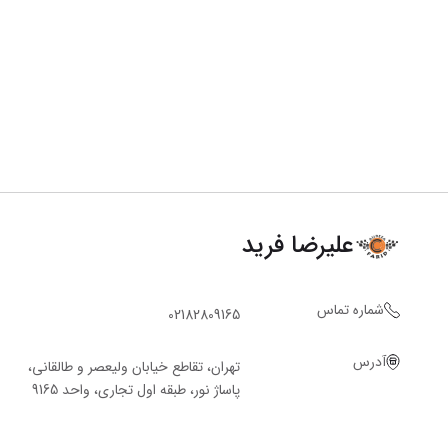
علیرضا فرید
شماره تماس
02182809165
آدرس
تهران، تقاطع خیابان ولیعصر و طالقانی،
پاساژ نور، طبقه اول تجاری، واحد 9165