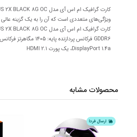
DisplayPort 1.4a، یک پورت HDMI 2.1
محصولات مشابه
ارسال فردا