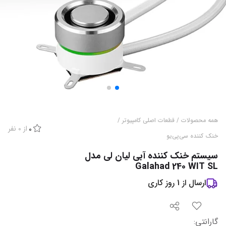
همه محصولات
/
قطعات اصلی کامپیوتر
/
از
0
نفر
0
خنک کننده سی‌پی‌یو
سیستم خنک کننده آبی لیان لی مدل
Galahad 240 WIT SL
ارسال از
1
روز کاری
گارانتی
: