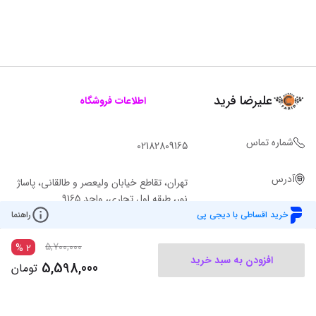
علیرضا فرید
اطلاعات فروشگاه
شماره تماس
02182809165
آدرس
تهران، تقاطع خیابان ولیعصر و طالقانی، پاساژ
نور، طبقه اول تجاری، واحد 9165
خرید اقساطی با دیجی پی
راهنما
5,700,000
%
2
افزودن به سبد خرید
5,598,000
تومان