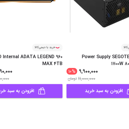
کالا
خرید با دیجی‌کالا
D Internal ADATA LEGEND 960
Power Supply SEGOTE
MAX 4TB
1700W 80
90,000
9,900,000
10
%
00,000
11,000,000
تومان
افزودن به سبد خرید
افزودن به سبد خری