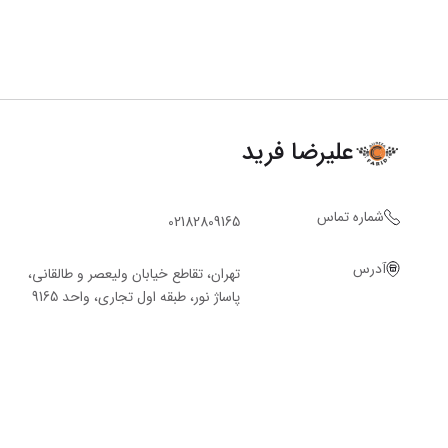
علیرضا فرید
شماره تماس
02182809165
آدرس
تهران، تقاطع خیابان ولیعصر و طالقانی،
پاساژ نور، طبقه اول تجاری، واحد 9165