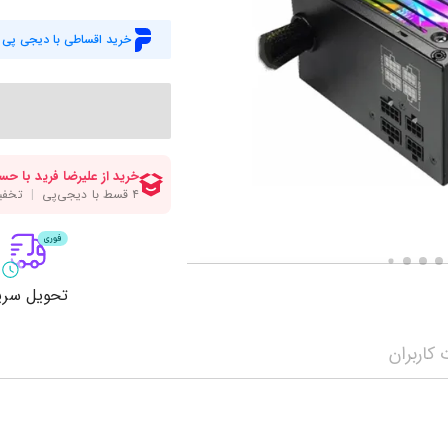
میز گیمینگ
اس
خرید اقساطی با دیجی پی
وبکم
کا
اکسسوری
منب
کول پد
رم
پاوربانک
سی‌
کابل‌ها
ماد
تحویل سری
کاربران