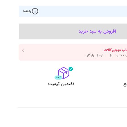
‌اس‌دی
کیبورد
راهنما
رت گرافیک
موس
ع تغذیه (پاور)
نمایش همه محصولات
افزودن به سبد خرید
پی‌یو
ربرد
ع
تضمین کیفیت