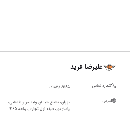
علیرضا فرید
شماره تماس
02182809165
آدرس
تهران، تقاطع خیابان ولیعصر و طالقانی،
پاساژ نور، طبقه اول تجاری، واحد 9165