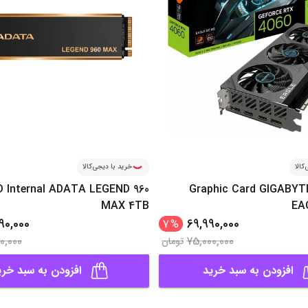
کالا
خرید با دیجی‌کالا
D Internal ADATA LEGEND 960
Graphic Card GIGABYT
MAX 4TB
EA
90,000
69,990,000
7
%
00,000
75,000,000
تومان
افزودن به سبد خرید
افزودن به سبد خری