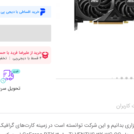
میز گیمینگ
اس
خرید اقساطی با دیجی پی
وبکم
کا
اکسسوری
منب
کول پد
رم
پاوربانک
سی‌
کابل‌ها
ماد
تحویل سری
کاربران