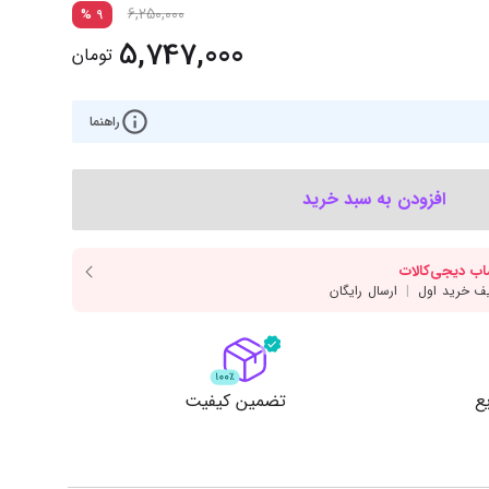
‌اس‌دی
کیبورد
6,250,000
%
9
5,747,000
رت گرافیک
موس
تومان
ع تغذیه (پاور)
نمایش همه محصولات
راهنما
پی‌یو
افزودن به سبد خرید
ربرد
ع
تضمین کیفیت