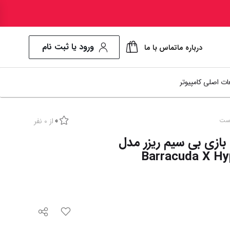
ورود یا ثبت نام
درباره ما
تماس با ما
ت اصلی کامپیوتر
0
‌پد)
‌اس‌دی اکسترنال
اسپیکر
از
0
نفر
ست
نمایش همه محصولات
تخفیف
%
9
ی بی سیم ریزر مدل
کمبو)
د اینترنال
بیس استیشن
Barracuda X Hy
د اکسترنال
هدست
س
موس پد
ک کننده سی‌پی‌یو
میکروفون