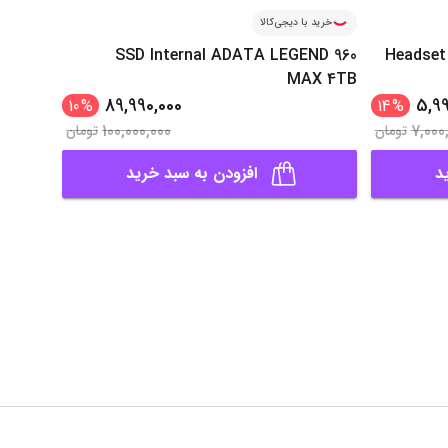
خرید با دیجی‌کالا
SSD Internal ADATA LEGEND 960
Headset
MAX 4TB
89,990,000
5,99
10
%
14
%
100,000,000
7,000
تومان
تومان
د
افزودن به سبد خرید