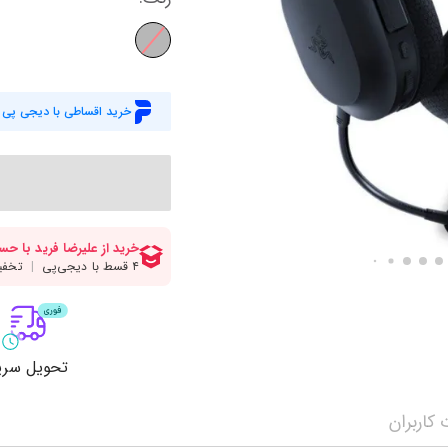
میز گیمینگ
اس
وبکم
کا
اکسسوری
منب
خرید اقساطی با دیجی پی
کول پد
رم
پاوربانک
سی‌
کابل‌ها
ماد
تحویل سری
کاربران