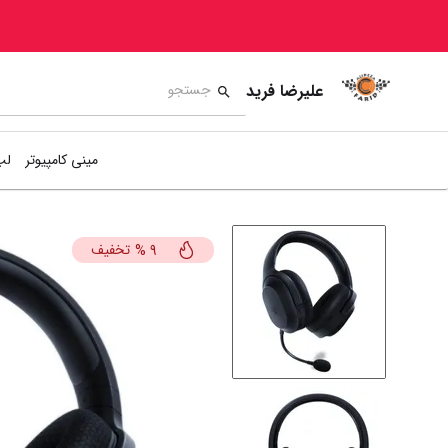
علیرضا فرید
مینی کامپیوتر
لپ
تخفیف
%
9