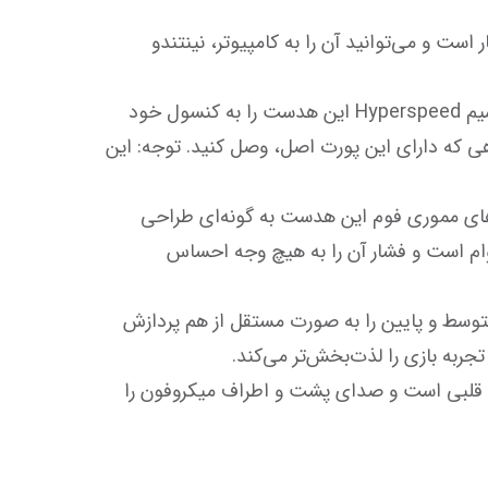
هدست Razer Barracuda X یک هدست گیمینگ بی‌سیم بسیار منعطف و سبک است که تقریبا با هر دستگاهی سازگار است و می‌توانید آن را به کامپیوتر، نینتندو 
برای اتصال این هدست به دستگاه مورد نظر خود نیازی به نرم افزارهای مختلف و نصب ندارید. کافی‌است گیرنده بی‌سیم Hyperspeed این هدست را به کنسول خود 
وصل کنید و از آن استفاده کنید. همچنین این هدست دارای جک 3.5 میلی‌متری است و می‌توانید آن را به هر دستگاهی که دارای این پورت اصل، وصل کنید. توجه: این 
هدست Razer Barracuda X فقط 250 گرم وزن دارد و می‌توانید ساعت‌ها بدون خستگی از آن استفاده کنید. گوشی‌های مموری فوم این هدست به گونه‌ای طراحی 
شده‌اند تا هوا از آن‌ها عبور کند و گوش‌های شما دچار خستگی نشوند. بدنه این هدست سبک و در عین حال بسیار بادوام است و فشار آن را به هیچ وجه احساس 
هدست Razer Barracuda X دارای درایورهای 40 میلی‌متری Razer Triforce است که می‌توانند فرکانس‌های بالا، متوسط و پایین را به صورت مستقل از هم پردازش 
میکروفون هدست Razer Barracuda X مجهز به تکنولوژی HyperClear ریزر است. این میکروفون دارای الگوی ضبط قلبی است و صدای پشت و اطراف میکروفون را 