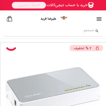
علیرضا فرید
تخفیف
%
2