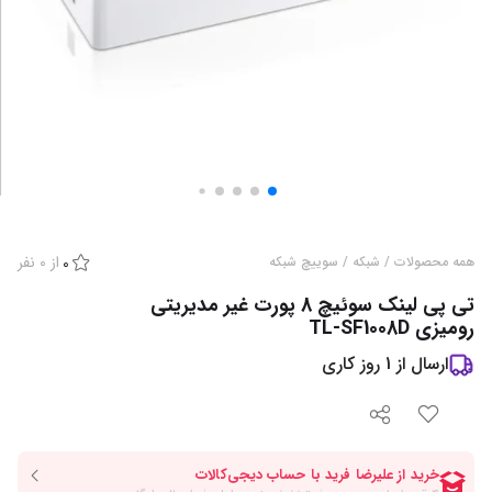
از
0
نفر
همه محصولات
/
شبکه
/
سوییچ شبکه
0
تی پی لینک سوئیچ 8 پورت غیر مدیریتی
رومیزی TL-SF1008D
ارسال از
1
روز کاری