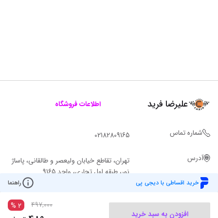
علیرضا فرید
اطلاعات فروشگاه
شماره تماس
02182809165
آدرس
تهران، تقاطع خیابان ولیعصر و طالقانی، پاساژ
نور، طبقه اول تجاری، واحد 9165
خرید اقساطی با دیجی پی
راهنما
497,000
%
2
افزودن به سبد خرید