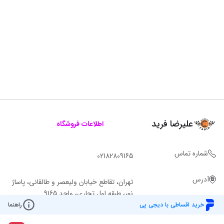
علیرضا فرید
اطلاعات فروشگاه
شماره تماس
02182809165
آدرس
تهران، تقاطع خیابان ولیعصر و طالقانی، پاساژ
نور، طبقه اول تجاری، واحد 9165
خرید اقساطی با دیجی پی
راهنما