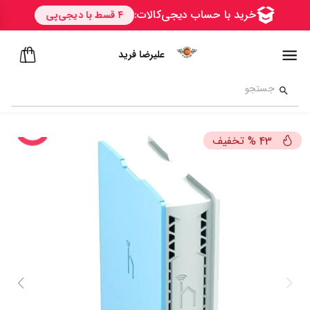
علیرضا فرید
تخفیف
%
43