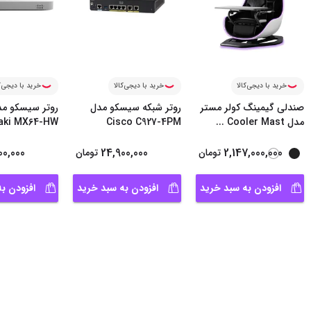
خرید با دیجی‌کالا
خرید با دیجی‌کالا
خرید با دیجی‌ک
صندلی گیمینگ کولر مستر
روتر شبکه سیسکو مدل
مدل Cooler Mast
...
Cisco C927-4PM
aki MX64-HW
00,000
24,900,000
2,147,000,000
تومان
تومان
افزودن به سبد خرید
افزودن به سبد خرید
افزودن ب