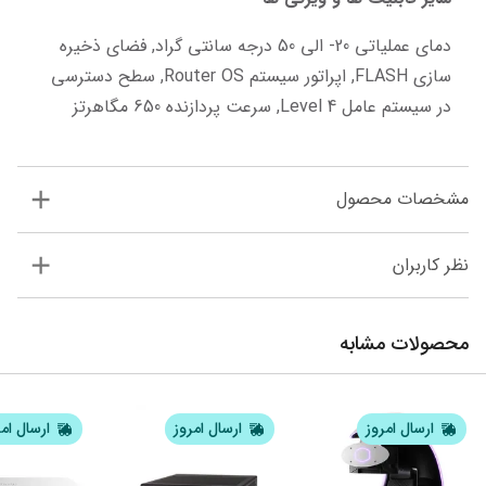
دمای عملیاتی 20- الی 50 درجه سانتی گراد, فضای ذخیره 
سازی FLASH, اپراتور سیستم Router OS, سطح دسترسی 
در سیستم عامل Level 4, سرعت پردازنده 650 مگاهرتز
مشخصات محصول
نظر کاربران
محصولات مشابه
ارسال امروز
ارسال امروز
ارسال ام