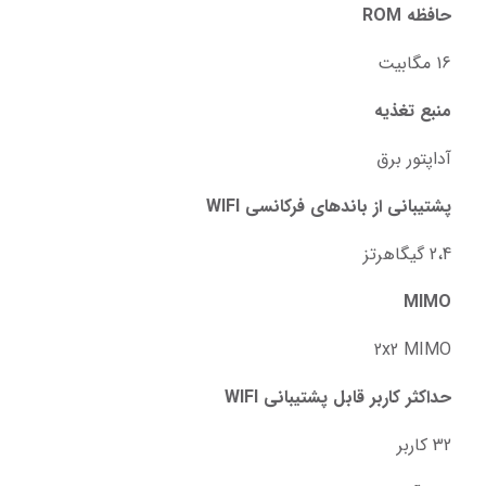
حافظه ROM
16 مگابیت
منبع تغذیه
آداپتور برق
پشتیبانی از باندهای فرکانسی WIFI
2،4 گیگاهرتز
MIMO
2x2 MIMO
حداکثر کاربر قابل پشتیبانی WIFI
32 کاربر