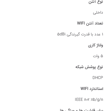
نوع آنتن
داخلی
تعداد آنتن WIFI
1 عدد با قدرت گیرندگی 5dBi
ولتاژ کاری
5 وات
نوع پوشش شبکه
DHCP
استاندارد WIFI
IEEE 802.11b/g/n
سایر قابلیت ها و ویژگی ها