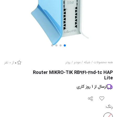
از
0
نفر
همه محصولات
/
شبکه
/
مودم / روتر
0
Router MIKRO-TIK RB941-2nd-tc HAP
Lite
ارسال از
1
روز کاری
رنگ
: