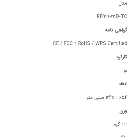
مدل
RB941-2nD-TC
گواهی نامه
CE / FCC / RoHS / WPS Certified
کارکرد
نو
ابعاد
124x100x54 میلی متر
وزن
200 گرم