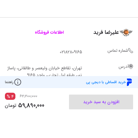
علیرضا فرید
اطلاعات فروشگاه
شماره تماس
02182809165
آدرس
تهران، تقاطع خیابان ولیعصر و طالقانی، پاساژ
نور، طبقه اول تجاری، واحد 9165
خرید اقساطی با دیجی پی
راهنما
62,200,000
%
4
افزودن به سبد خرید
59,890,000
تومان