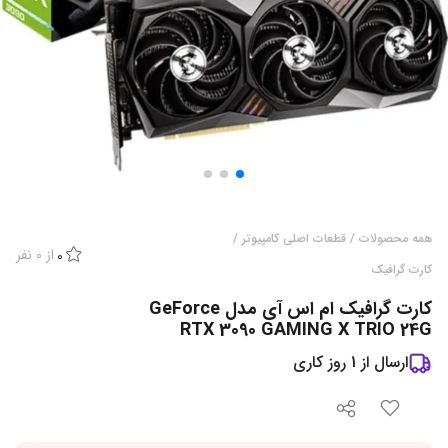
همه محصولات
/
قطعات اصلی کامپیوتر
/
از
0
نفر
0
کارت گرافیک
کارت گرافیک ام اس آی مدل GeForce
RTX 3090 GAMING X TRIO 24G
ارسال از
1
روز کاری