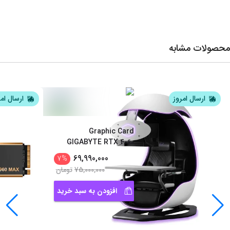
محصولات مشابه
ارسال امروز
ارسال ام
Graphic Card
GIGABYTE RTX 4060
EAGLE OC 8G
69,990,000
7
%
75,000,000
تومان
افزودن به سبد خرید