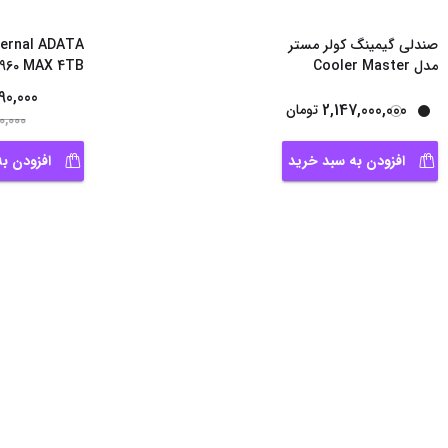
صندلی گیمینگ کولر مستر
ternal ADATA
مدل Cooler Master
960 MAX 4TB
ORB-X
90,000
2,147,000,000
تومان
0,000
افزودن به سبد خرید
افزودن ب