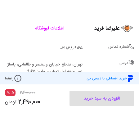
علیرضا فرید
اطلاعات فروشگاه
شماره تماس
02182809165
آدرس
تهران، تقاطع خیابان ولیعصر و طالقانی، پاساژ
نور، طبقه اول تجاری، واحد 9165
خرید اقساطی با دیجی پی
راهنما
2,600,000
%
5
افزودن به سبد خرید
2,490,000
تومان