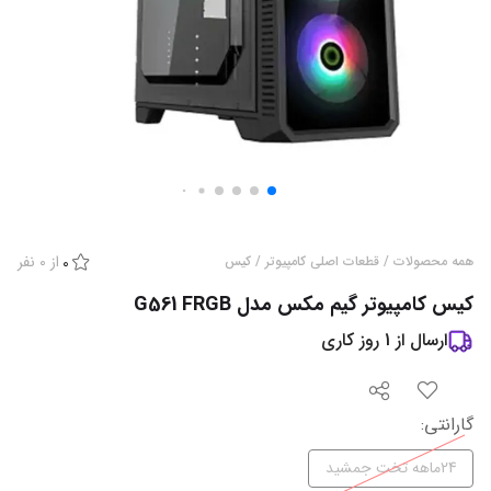
از
0
نفر
همه محصولات
/
قطعات اصلی کامپیوتر
/
کیس
0
کیس کامپیوتر گیم مکس مدل G561 FRGB
ارسال از
1
روز کاری
گارانتی
:
24ماهه تخت جمشید