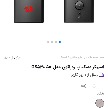
از
0
نفر
همه محصولات
/
لوازم جانبی
/
اسپیکر
0
اسپیکر دسکتاپ ردراگون مدل GS530 Air
ارسال از
1
روز کاری
رنگ
: