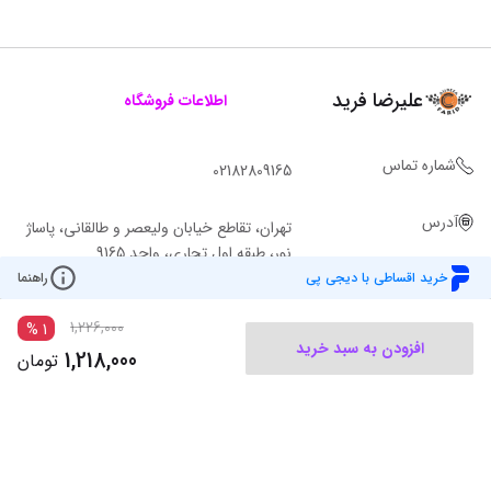
علیرضا فرید
اطلاعات فروشگاه
شماره تماس
02182809165
آدرس
تهران، تقاطع خیابان ولیعصر و طالقانی، پاساژ
نور، طبقه اول تجاری، واحد 9165
خرید اقساطی با دیجی پی
راهنما
1,226,000
%
1
افزودن به سبد خرید
1,218,000
تومان