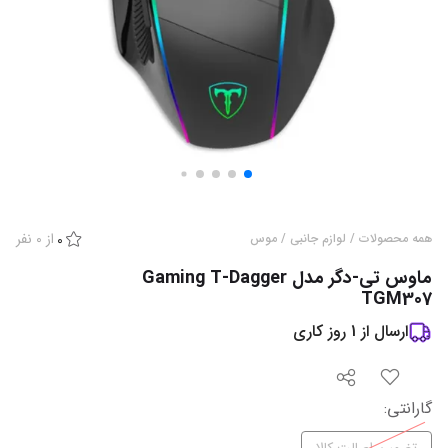
از
0
نفر
همه محصولات
/
لوازم جانبی
/
موس
0
ماوس تی-دگر مدل Gaming T-Dagger
TGM307
ارسال از
1
روز کاری
گارانتی
: