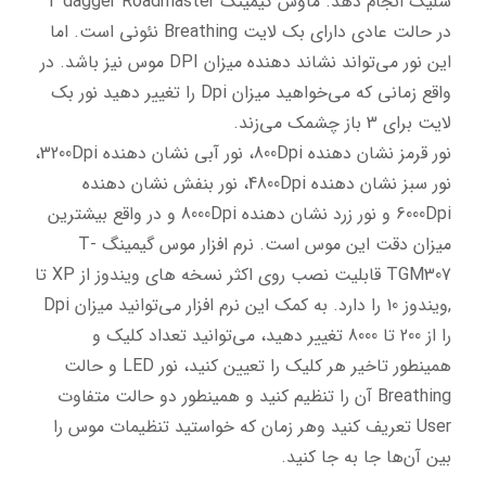
شلیک انجام دهد. ماوس گیمینگ T dagger Roadmaster 
در حالت عادی دارای بک لایت Breathing نئونی است. اما 
این نور می‌تواند نشاند دهنده میزان DPI موس نیز باشد. در 
واقع زمانی که می‌خواهید میزان Dpi را تغییر دهید نور بک 
نور قرمز نشان دهنده 800Dpi، نور آبی نشان دهنده 3200Dpi، 
نور سبز نشان دهنده 4800Dpi، نور بنفش نشان دهنده 
6000Dpi و نور زرد نشان دهنده 8000Dpi و در واقع بیشترین 
میزان دقت این موس است. نرم افزار موس گیمینگ T-
TGM307 قابلیت نصب روی اکثر نسخه های ویندوز از XP تا 
,ویندوز 10 را دارد. به کمک این نرم افزار می‌توانید میزان Dpi 
را از 200 تا 8000 تغییر دهید، می‌توانید تعداد کلیک و 
همینطور تاخیر هر کلیک را تعیین کنید، نور LED و حالت 
Breathing آن را تنظیم کنید و همینطور دو حالت متفاوت 
User تعریف کنید وهر زمان که خواستید تنظیمات موس را 
بین آن‌ها جا به جا کنید.