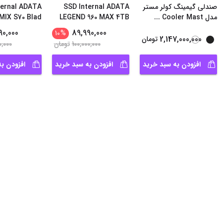
صندلی گیمینگ کولر مستر
SSD Internal ADATA
ternal ADATA
مدل Cooler Mast
...
LEGEND 960 MAX 4TB
IX S70 Blad
...
90,000
89,990,000
10
%
2,147,000,000
تومان
100,000,000
تومان
0,000
افزودن به سبد خرید
افزودن به سبد خرید
افزودن ب