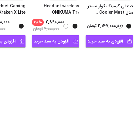
صندلی گیمینگ کولر مستر
Headset wireless
dset Gaming
مدل Cooler Mast
...
ONIKUMA T20
raken X Lite
7.1
0,000
2,890,000
28
%
2,147,000,000
تومان
4,000,000
تومان
,000
افزودن به سبد خرید
افزودن به سبد خرید
افزودن ب