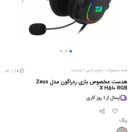
از
0
نفر
همه محصولات
/
لوازم جانبی
/
هدست
0
هدست مخصوص بازی ردراگون مدل Zeus
X H510 RGB
ارسال از
1
روز کاری
رنگ
: