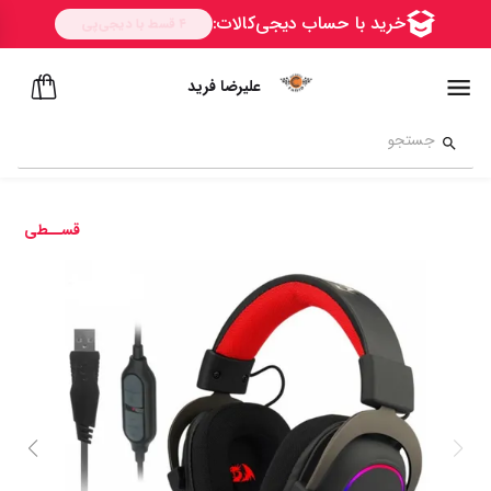
علیرضا فرید
قســطی