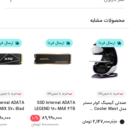
محصولات مشابه
ارسال فردا
ارسال فردا
ارسال فر
خرید با دیجی‌کالا
خرید با دیجی‌کالا
خرید با دیجی‌ک
صندلی گیمینگ کولر مستر
SSD Internal ADATA
ternal ADATA
مدل Cooler Mast
...
LEGEND 960 MAX 4TB
IX S70 Blad
...
90,000
89,990,000
10
%
2,147,000,000
تومان
100,000,000
تومان
0,000