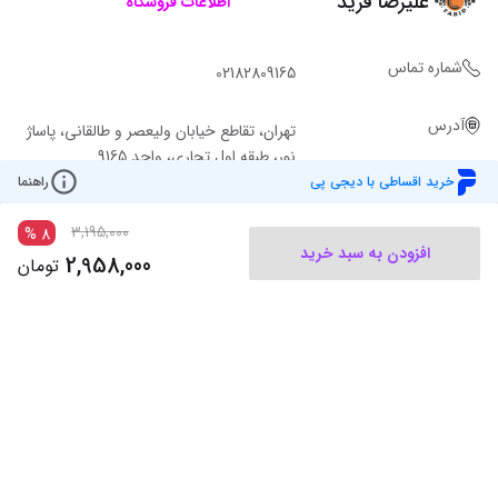
علیرضا فرید
اطلاعات فروشگاه
شماره تماس
02182809165
آدرس
تهران، تقاطع خیابان ولیعصر و طالقانی، پاساژ
نور، طبقه اول تجاری، واحد 9165
خرید اقساطی با دیجی پی
راهنما
3,195,000
%
8
افزودن به سبد خرید
2,958,000
تومان