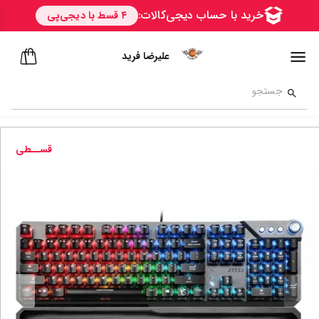
علیرضا فرید
قســطی