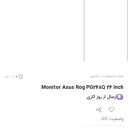
از
0
نفر
همه محصولات
/
مانیتور
0
Monitor Asus Rog PG248Q 24 Inch
ارسال از
روز کاری
وضعیت کالا
: