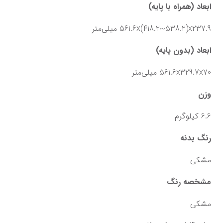
ابعاد (همراه با پایه)
561.6x(418.2~538.2)x237.9 میلی‌متر
ابعاد (بدون پایه)
561.6x329.7x70 میلی‌متر
وزن
6.6 کیلوگرم
رنگ بدنه
مشکی
مشخصه رنگ
مشکی