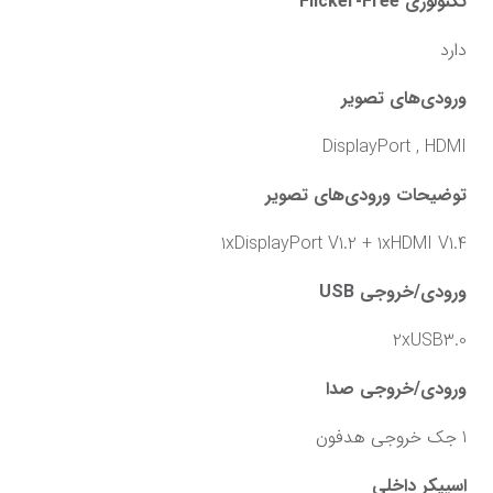
تکنولوژی Flicker-Free
دارد
ورودی‌های تصویر
DisplayPort , HDMI
توضیحات ورودی‌های تصویر
1xDisplayPort V1.2 + 1xHDMI V1.4
ورودی/خروجی USB
2xUSB3.0
ورودی/خروجی صدا
1 جک خروجی هدفون
اسپیکر داخلی