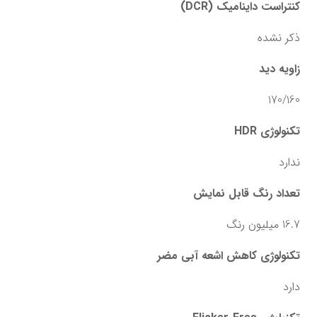
کنتراست داینامیک (DCR)
ذکر نشده
زاویه دید
170/160
تکنولوژی HDR
ندارد
تعداد رنگ قابل نمایش
16.7 میلیون رنگ
تکنولوژی کاهش اشعه آبی مضر
دارد