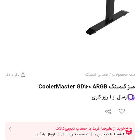
از
0
نفر
همه محصولات
/
صندلی گیمینگ
0
میز گیمینگ CoolerMaster GD160 ARGB
ارسال از
1
روز کاری